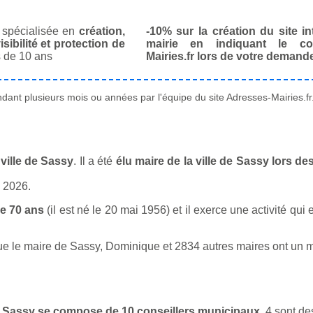
spécialisée en
création,
-10% sur la création du site in
isibilité et protection de
mairie en indiquant le co
 de 10 ans
Mairies.fr lors de votre demand
ant plusieurs mois ou années par l'équipe du site Adresses-Mairies.fr
ville de Sassy
. Il a été
élu maire de la ville de Sassy lors d
n 2026.
e 70 ans
(il est né le 20 mai 1956) et il exerce une activité qu
le maire de Sassy, Dominique et 2834 autres maires ont un méti
 de Sassy se compose de 10 conseillers municipaux
. 4 sont d