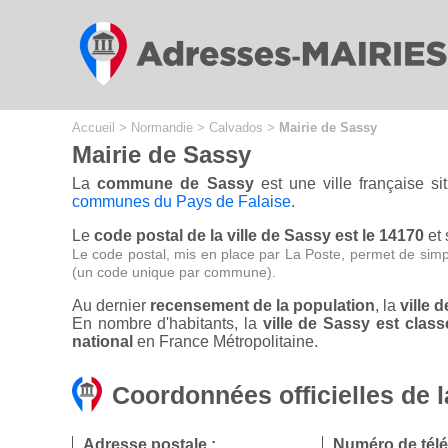
Cookies management panel
Accueil
>
Normandie
>
Calvados
>
Mairie de Sassy
Mairie de Sassy
La
commune de Sassy
est une ville française s
communes du Pays de Falaise
.
Le
code postal de la ville de Sassy est le 14170
et 
Le code postal, mis en place par La Poste, permet de simp
(un code unique par commune).
Au dernier
recensement de la population
, la
ville 
En nombre d'habitants, la
ville de Sassy est cla
national
en France Métropolitaine.
Coordonnées officielles de 
Adresse postale :
Numéro de tél