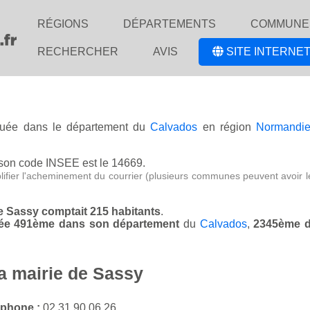
RÉGIONS
DÉPARTEMENTS
COMMUNE
RECHERCHER
AVIS
SITE INTERNET
ituée dans le département du
Calvados
en région
Normandi
son code INSEE est le 14669.
lifier l'acheminement du courrier (plusieurs communes peuvent avoir l
de Sassy comptait 215 habitants
.
ssée 491ème dans son département
du
Calvados
,
2345ème d
la mairie de Sassy
éphone :
02 31 90 06 26