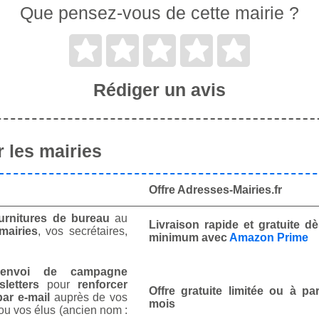
Que pensez-vous de cette mairie ?
Rédiger un avis
 les mairies
Offre Adresses-Mairies.fr
urnitures de bureau
au
Livraison rapide et gratuite 
mairies
, vos secrétaires,
minimum avec
Amazon Prime
envoi de campagne
letters
pour
renforcer
Offre gratuite limitée ou à par
ar e-mail
auprès de vos
mois
ou vos élus (ancien nom :