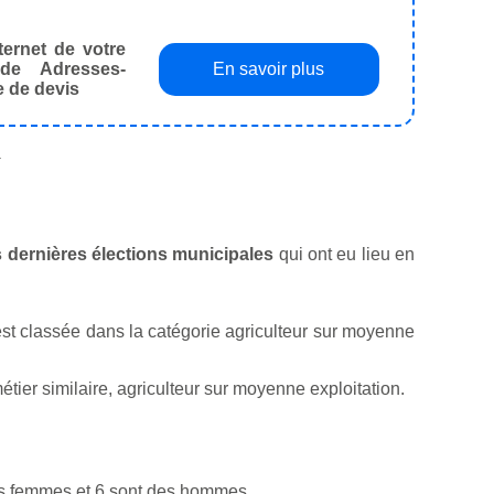
ternet de votre
de Adresses-
En savoir plus
e de devis
.
es dernières élections municipales
qui ont eu lieu en
i est classée dans la catégorie agriculteur sur moyenne
er similaire, agriculteur sur moyenne exploitation.
es femmes et 6 sont des hommes.