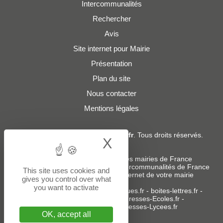
Intercommunalités
Rechercher
Avis
Site internet pour Mairie
Présentation
Plan du site
Nous contacter
Mentions légales
© 2019 - 2026
Adresses-Mairies.fr
. Tous droits réservés.
X
Hide cookie bann
Services :
-
Liste des adresses e-mails des mairies de France
-
Liste des adresses e-mails des intercommunalités de France
This site uses cookies and
-
Création ou refonte du site internet de votre mairie
gives you control over what
you want to activate
Sites partenaires
:
donneespubliques.fr
-
boites-lettres.fr
-
bureaux.boites-lettres.fr
-
Adresses-Ecoles.fr
-
Adresses-Colleges.fr
-
Adresses-Lycees.fr
OK, accept all