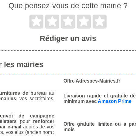
Que pensez-vous de cette mairie ?
Rédiger un avis
 les mairies
Offre Adresses-Mairies.fr
urnitures de bureau
au
Livraison rapide et gratuite 
mairies
, vos secrétaires,
minimum avec
Amazon Prime
envoi de campagne
letters
pour
renforcer
Offre gratuite limitée ou à par
ar e-mail
auprès de vos
mois
ou vos élus (ancien nom :