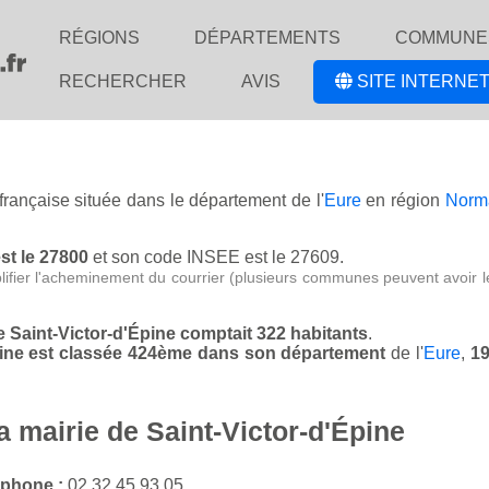
RÉGIONS
DÉPARTEMENTS
COMMUNE
RECHERCHER
AVIS
SITE INTERNET
 française située dans le département de l'
Eure
en région
Norm
.
est le 27800
et son code INSEE est le 27609.
lifier l'acheminement du courrier (plusieurs communes peuvent avoir l
de Saint-Victor-d'Épine comptait 322 habitants
.
Épine est classée 424ème dans son département
de l'
Eure
,
19
a mairie de Saint-Victor-d'Épine
éphone :
02 32 45 93 05