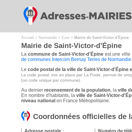
Cookies management panel
Accueil
>
Normandie
>
Eure
>
Mairie de Saint-Victor-d'Épine
Mairie de Saint-Victor-d'Épine
La
commune de Saint-Victor-d'Épine
est une ville
de communes Intercom Bernay Terres de Normandie
Le
code postal de la ville de Saint-Victor-d'Épine 
Le code postal, mis en place par La Poste, permet de simp
(un code unique par commune).
Au dernier
recensement de la population
, la
ville 
En nombre d'habitants, la
ville de Saint-Victor-d'
niveau national
en France Métropolitaine.
Coordonnées officielles de l
Adresse postale :
Numéro de tél