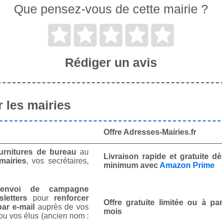
Que pensez-vous de cette mairie ?
Rédiger un avis
 les mairies
Offre Adresses-Mairies.fr
urnitures de bureau
au
Livraison rapide et gratuite 
mairies
, vos secrétaires,
minimum avec
Amazon Prime
envoi de campagne
letters
pour
renforcer
Offre gratuite limitée ou à par
ar e-mail
auprès de vos
mois
ou vos élus (ancien nom :