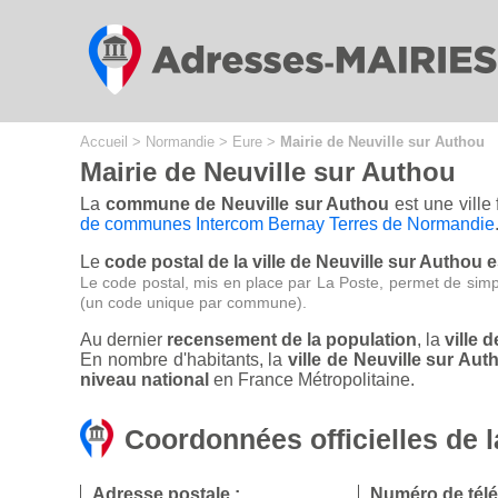
Cookies management panel
Accueil
>
Normandie
>
Eure
>
Mairie de Neuville sur Authou
Mairie de Neuville sur Authou
La
commune de Neuville sur Authou
est une ville
de communes Intercom Bernay Terres de Normandie
Le
code postal de la ville de Neuville sur Authou e
Le code postal, mis en place par La Poste, permet de simp
(un code unique par commune).
Au dernier
recensement de la population
, la
ville 
En nombre d'habitants, la
ville de Neuville sur A
niveau national
en France Métropolitaine.
Coordonnées officielles de l
Adresse postale :
Numéro de tél