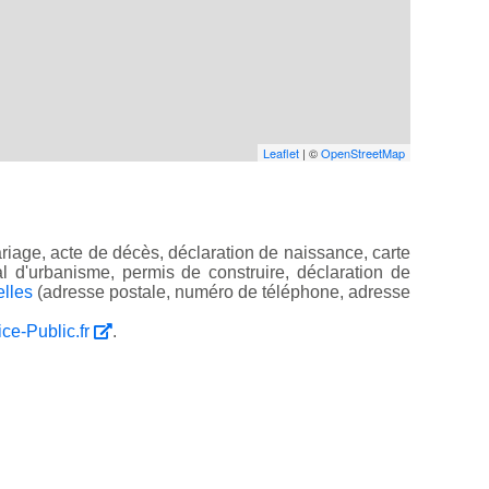
Leaflet
| ©
OpenStreetMap
riage, acte de décès, déclaration de naissance, carte
ocal d'urbanisme, permis de construire, déclaration de
elles
(adresse postale, numéro de téléphone, adresse
ice-Public.fr
.