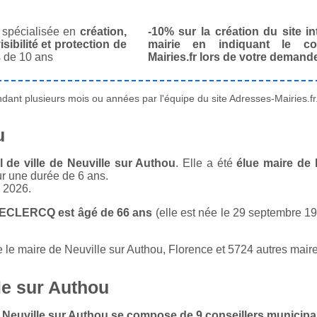
spécialisée en
création,
-10% sur la création du site in
isibilité et protection de
mairie en indiquant le co
 de 10 ans
Mairies.fr lors de votre demand
ant plusieurs mois ou années par l'équipe du site Adresses-Mairies.fr
u
de ville de Neuville sur Authou
. Elle a été
élue maire de 
ur une durée de 6 ans.
n 2026.
 DECLERCQ est âgé de 66 ans
(elle est née le 29 septembre 195
e maire de Neuville sur Authou, Florence et 5724 autres maires
le sur Authou
de Neuville sur Authou se compose de 9 conseillers municip