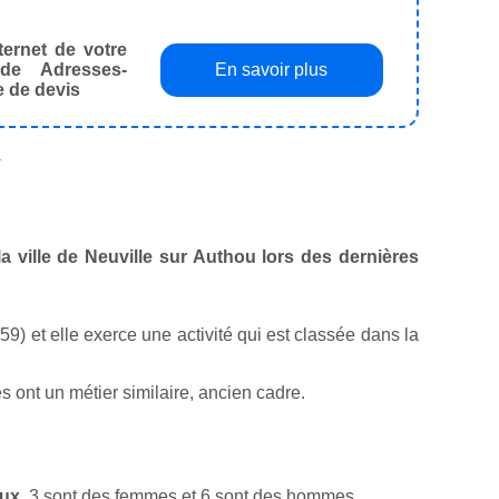
ternet de votre
de Adresses-
En savoir plus
e de devis
.
la ville de Neuville sur Authou lors des dernières
9) et elle exerce une activité qui est classée dans la
 ont un métier similaire, ancien cadre.
aux
. 3 sont des femmes et 6 sont des hommes.