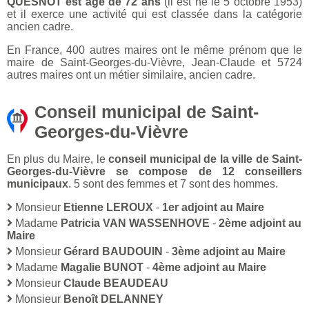
QUESNOT est âgé de 72 ans
(il est né le 5 octobre 1953)
et il exerce une activité qui est classée dans la catégorie
ancien cadre.
En France, 400 autres maires ont le même prénom que le
maire de Saint-Georges-du-Vièvre, Jean-Claude et 5724
autres maires ont un métier similaire, ancien cadre.
Conseil municipal de Saint-
Georges-du-Vièvre
En plus du Maire, le
conseil municipal de la ville de Saint-
Georges-du-Vièvre se compose de 12 conseillers
municipaux
. 5 sont des femmes et 7 sont des hommes.
Monsieur
Etienne LEROUX
-
1er adjoint au Maire
Madame
Patricia VAN WASSENHOVE
-
2ème adjoint au
Maire
Monsieur
Gérard BAUDOUIN
-
3ème adjoint au Maire
Madame
Magalie BUNOT
-
4ème adjoint au Maire
Monsieur
Claude BEAUDEAU
Monsieur
Benoît DELANNEY