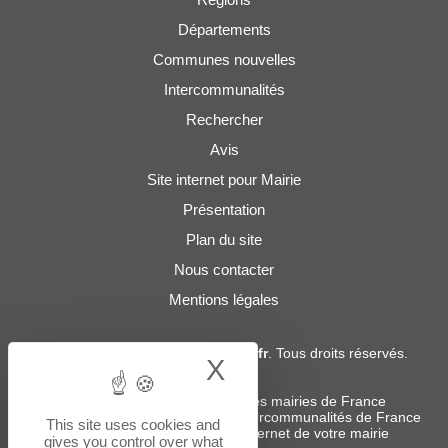
Départements
Communes nouvelles
Intercommunalités
Rechercher
Avis
Site internet pour Mairie
Présentation
Plan du site
Nous contacter
Mentions légales
© 2019 - 2026
Adresses-Mairies.fr
. Tous droits réservés.
X
Hide cookie bann
Services :
-
Liste des adresses e-mails des mairies de France
-
Liste des adresses e-mails des intercommunalités de France
This site uses cookies and
-
Création ou refonte du site internet de votre mairie
gives you control over what