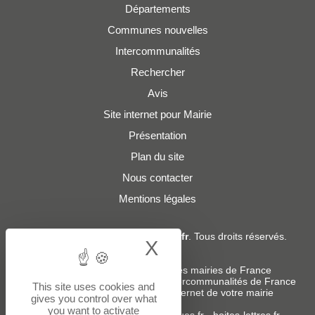
Départements
Communes nouvelles
Intercommunalités
Rechercher
Avis
Site internet pour Mairie
Présentation
Plan du site
Nous contacter
Mentions légales
© 2019 - 2026
Adresses-Mairies.fr
. Tous droits réservés.
X
Hide cookie bann
Services :
-
Liste des adresses e-mails des mairies de France
-
Liste des adresses e-mails des intercommunalités de France
This site uses cookies and
-
Création ou refonte du site internet de votre mairie
gives you control over what
you want to activate