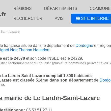
RÉGIONS
DÉPARTEMENTS
COMMUNE
RECHERCHER
AVIS
SITE INTERNET
-Saint-Lazare
lle française située dans le département de
Dordogne
en régio
gord Noir Thenon Hautefort
.
e est le 24570
et son code INSEE est le 24229.
lifier l'acheminement du courrier (plusieurs communes peuvent avoir l
de Le Lardin-Saint-Lazare comptait 1 808 habitants
.
t-Lazare est classée 51ème dans son département
de
Dordo
ne.
a mairie de Le Lardin-Saint-Lazare
e téléphone :
05 53 51 27 11