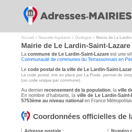
Cookies management panel
Accueil
>
Nouvelle-Aquitaine
>
Dordogne
>
Mairie de Le Lardin
Mairie de Le Lardin-Saint-Lazare
La
commune de Le Lardin-Saint-Lazare
est une vi
Communauté de communes du Terrassonnais en Péri
Le
code postal de la ville de Le Lardin-Saint-Lazar
Le code postal, mis en place par La Poste, permet de simp
(un code unique par commune).
Au dernier
recensement de la population
, la
ville 
En nombre d'habitants, la
ville de Le Lardin-Sain
5753ème au niveau national
en France Métropolitai
Coordonnées officielles de l
Adresse postale :
Numéro d