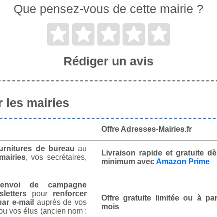
Que pensez-vous de cette mairie ?
Rédiger un avis
 les mairies
Offre Adresses-Mairies.fr
urnitures de bureau
au
Livraison rapide et gratuite 
mairies
, vos secrétaires,
minimum avec
Amazon Prime
envoi de campagne
letters
pour
renforcer
Offre gratuite limitée ou à par
ar e-mail
auprès de vos
mois
ou vos élus (ancien nom :