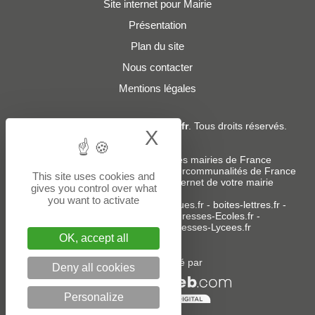
Site internet pour Mairie
Présentation
Plan du site
Nous contacter
Mentions légales
© 2019 - 2026
Adresses-Mairies.fr
. Tous droits réservés.
X
Hide cookie bann
Services :
-
Liste des adresses e-mails des mairies de France
-
Liste des adresses e-mails des intercommunalités de France
This site uses cookies and
-
Création ou refonte du site internet de votre mairie
gives you control over what
you want to activate
Sites partenaires
:
donneespubliques.fr
-
boites-lettres.fr
-
bureaux.boites-lettres.fr
-
Adresses-Ecoles.fr
-
Adresses-Colleges.fr
-
Adresses-Lycees.fr
OK, accept all
Un service édité par
Deny all cookies
Personalize