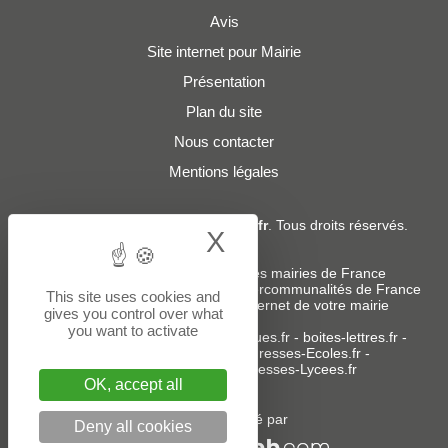
Avis
Site internet pour Mairie
Présentation
Plan du site
Nous contacter
Mentions légales
© 2019 - 2026
Adresses-Mairies.fr
. Tous droits réservés.
X
Hide cookie bann
Services :
-
Liste des adresses e-mails des mairies de France
-
Liste des adresses e-mails des intercommunalités de France
This site uses cookies and
-
Création ou refonte du site internet de votre mairie
gives you control over what
you want to activate
Sites partenaires
:
donneespubliques.fr
-
boites-lettres.fr
-
bureaux.boites-lettres.fr
-
Adresses-Ecoles.fr
-
Adresses-Colleges.fr
-
Adresses-Lycees.fr
OK, accept all
Un service édité par
Deny all cookies