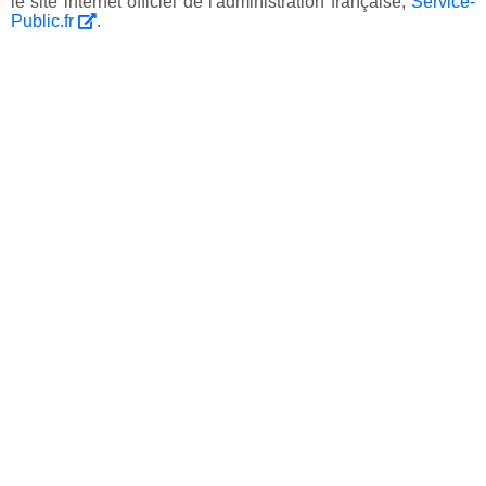
le site internet officiel de l'administration française,
Service-
Public.fr
.