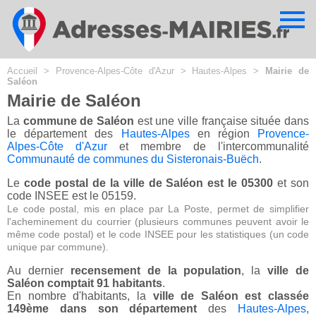
Cookies management panel
Accueil
>
Provence-Alpes-Côte d'Azur
>
Hautes-Alpes
>
Mairie de
Saléon
Mairie de Saléon
La
commune de Saléon
est une ville française située dans
le département des
Hautes-Alpes
en région
Provence-
Alpes-Côte d'Azur
et membre de l'intercommunalité
Communauté de communes du Sisteronais-Buëch
.
Le
code postal de la ville de Saléon est le 05300
et son
code INSEE est le 05159.
Le code postal, mis en place par La Poste, permet de simplifier
l'acheminement du courrier (plusieurs communes peuvent avoir le
même code postal) et le code INSEE pour les statistiques (un code
unique par commune).
Au dernier
recensement de la population
, la
ville de
Saléon comptait 91 habitants
.
En nombre d'habitants, la
ville de Saléon est classée
149ème dans son département
des
Hautes-Alpes
,