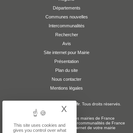
Départements
Communes nouvelles
Intercommunalités
Rechercher
Avis
Site internet pour Mairie
Présentation
Plan du site
Nous contacter
Mentions légales
© 2019 - 2026
Adresses-Mairies.fr
. Tous droits réservés.
X
Hide cookie bann
Services :
-
Liste des adresses e-mails des mairies de France
-
Liste des adresses e-mails des intercommunalités de France
This site uses cookies and
-
Création ou refonte du site internet de votre mairie
gives you control over what