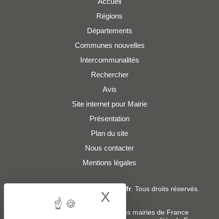
Accueil
Régions
Départements
Communes nouvelles
Intercommunalités
Rechercher
Avis
Site internet pour Mairie
Présentation
Plan du site
Nous contacter
Mentions légales
© 2019 - 2026
Adresses-Mairies.fr
. Tous droits réservés.
X
Hide cookie bann
Services :
-
Liste des adresses e-mails des mairies de France