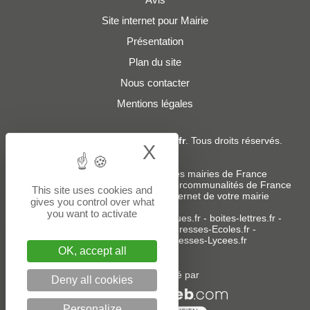
Site internet pour Mairie
Présentation
Plan du site
Nous contacter
Mentions légales
© 2019 - 2026
Adresses-Mairies.fr
. Tous droits réservés.
X
Hide cookie bann
Services :
-
Liste des adresses e-mails des mairies de France
-
Liste des adresses e-mails des intercommunalités de France
This site uses cookies and
-
Création ou refonte du site internet de votre mairie
gives you control over what
you want to activate
Sites partenaires
:
donneespubliques.fr
-
boites-lettres.fr
-
bureaux.boites-lettres.fr
-
Adresses-Ecoles.fr
-
Adresses-Colleges.fr
-
Adresses-Lycees.fr
OK, accept all
Un service édité par
Deny all cookies
Personalize