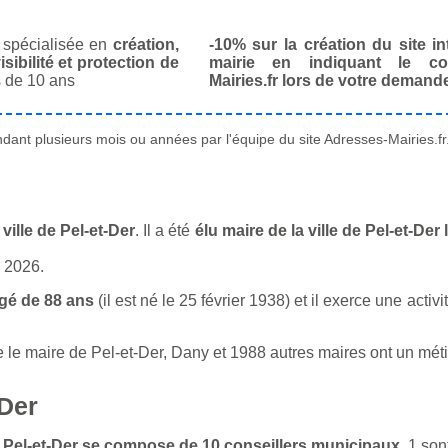
spécialisée en
création,
-10% sur la création du site in
isibilité et protection de
mairie en indiquant le co
 de 10 ans
Mairies.fr lors de votre demand
ant plusieurs mois ou années par l'équipe du site Adresses-Mairies.fr
ille de Pel-et-Der
. Il a été
élu maire de la ville de Pel-et-De
n 2026.
gé de 88 ans
(il est né le 25 février 1938) et il exerce une acti
e maire de Pel-et-Der, Dany et 1988 autres maires ont un métier 
-Der
de Pel-et-Der se compose de 10 conseillers municipaux
. 1 so