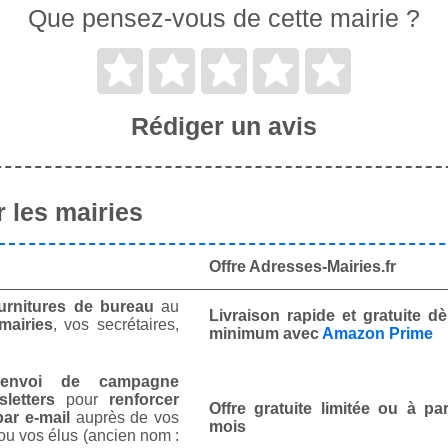
Que pensez-vous de cette mairie ?
Rédiger un avis
 les mairies
Offre Adresses-Mairies.fr
urnitures de bureau
au
Livraison rapide et gratuite 
mairies
, vos secrétaires,
minimum avec
Amazon Prime
envoi de campagne
letters
pour
renforcer
Offre gratuite limitée ou à par
ar e-mail
auprès de vos
mois
ou vos élus (ancien nom :