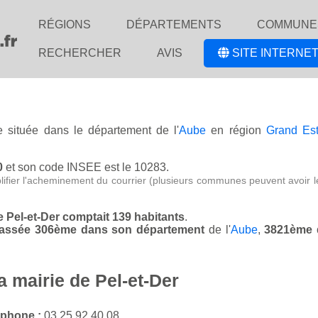
RÉGIONS
DÉPARTEMENTS
COMMUNE
RECHERCHER
AVIS
SITE INTERNET
e située dans le département de l'
Aube
en région
Grand Es
0
et son code INSEE est le 10283.
lifier l'acheminement du courrier (plusieurs communes peuvent avoir l
de Pel-et-Der comptait 139 habitants
.
 classée 306ème dans son département
de l'
Aube
,
3821ème 
a mairie de Pel-et-Der
éphone :
03 25 92 40 08