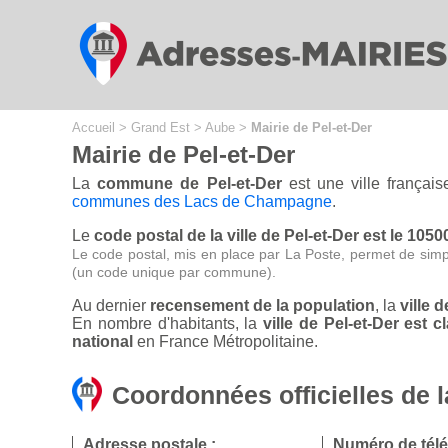
Cookies management panel
Accueil
>
Grand Est
>
Aube
>
Mairie de Pel-et-Der
Mairie de Pel-et-Der
La
commune de Pel-et-Der
est une ville français
communes des Lacs de Champagne
.
Le
code postal de la ville de Pel-et-Der est le 1050
Le code postal, mis en place par La Poste, permet de simp
(un code unique par commune).
Au dernier
recensement de la population
, la
ville 
En nombre d'habitants, la
ville de Pel-et-Der est
national
en France Métropolitaine.
Coordonnées officielles de l
Adresse postale :
Numéro de tél