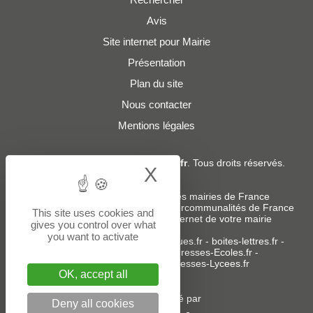
Avis
Site internet pour Mairie
Présentation
Plan du site
Nous contacter
Mentions légales
© 2019 - 2026
Adresses-Mairies.fr
. Tous droits réservés.
X
Hide cookie bann
Services :
-
Liste des adresses e-mails des mairies de France
-
Liste des adresses e-mails des intercommunalités de France
This site uses cookies and
-
Création ou refonte du site internet de votre mairie
gives you control over what
you want to activate
Sites partenaires
:
donneespubliques.fr
-
boites-lettres.fr
-
bureaux.boites-lettres.fr
-
Adresses-Ecoles.fr
-
Adresses-Colleges.fr
-
Adresses-Lycees.fr
OK, accept all
Un service édité par
Deny all cookies