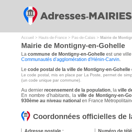
Cookies management panel
Accueil
>
Hauts-de-France
>
Pas-de-Calais
>
Mairie de Montig
Mairie de Montigny-en-Gohelle
La
commune de Montigny-en-Gohelle
est une vill
Communautés d'agglomération d'Hénin-Carvin
.
Le
code postal de la ville de Montigny-en-Gohelle 
Le code postal, mis en place par La Poste, permet de simp
(un code unique par commune).
Au dernier
recensement de la population
, la
ville 
En nombre d'habitants, la
ville de Montigny-en-G
930ème au niveau national
en France Métropolitain
Coordonnées officielles de 
Adresse postale :
Numéro de tél