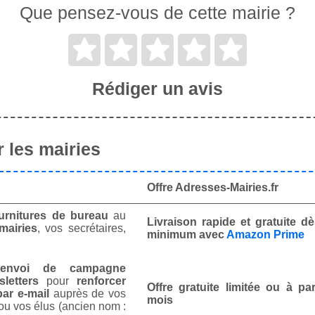
Que pensez-vous de cette mairie ?
Rédiger un avis
 les mairies
Offre Adresses-Mairies.fr
urnitures de bureau
au
Livraison rapide et gratuite 
mairies
, vos secrétaires,
minimum avec
Amazon Prime
envoi de campagne
letters
pour
renforcer
Offre gratuite limitée ou à par
ar e-mail
auprès de vos
mois
ou vos élus (ancien nom :