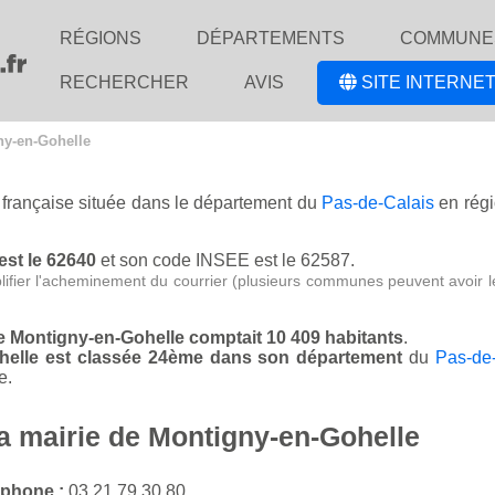
RÉGIONS
DÉPARTEMENTS
COMMUNE
RECHERCHER
AVIS
SITE INTERNET
ny-en-Gohelle
e française située dans le département du
Pas-de-Calais
en rég
est le 62640
et son code INSEE est le 62587.
lifier l'acheminement du courrier (plusieurs communes peuvent avoir l
de Montigny-en-Gohelle comptait 10 409 habitants
.
ohelle est classée 24ème dans son département
du
Pas-de
e.
la mairie de Montigny-en-Gohelle
éphone :
03 21 79 30 80