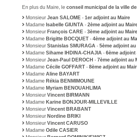
En plus du Maire, le
conseil municipal de la ville
Monsieur
Jean SALOME
-
1er adjoint au Maire
Madame
Isabelle GIUNTA
-
2ème adjoint au Mair
Monsieur
François CARE
-
3ème adjoint au Mair
Madame
Brigitte BOCQUET
-
4ème adjoint au Ma
Monsieur
Stanislas SMURAGA
-
5ème adjoint au
Madame
Sihame IHDINA-CHAJIA
-
6ème adjoint
Monsieur
Jean-Paul DEROCH
-
7ème adjoint au 
Madame
Cécile GOFFART
-
8ème adjoint au Mai
Madame
Aline BAYART
Madame
Rékia BENMIMOUNE
Madame
Myriam BENOUAHLIMA
Monsieur
Vincent BIRMANN
Madame
Karine BONJOUR-MILLEVILLE
Monsieur
Vincent BRABANT
Monsieur
Nordine BRIKI
Monsieur
Vincent CARUSO
Madame
Odile CASIER