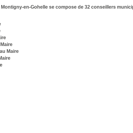
 de Montigny-en-Gohelle se compose de 32 conseillers munic
e
e
ire
 Maire
 au Maire
Maire
re