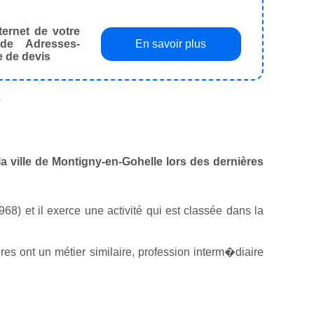
ternet de votre
de Adresses-
En savoir plus
e de devis
.
la ville de Montigny-en-Gohelle lors des dernières
68) et il exerce une activité qui est classée dans la
s ont un métier similaire, profession interm�diaire