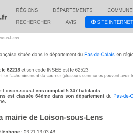
RÉGIONS
DÉPARTEMENTS
COMMUNE
RECHERCHER
AVIS
SITE INTERNET
-sous-Lens
française située dans le département du
Pas-de-Calais
en régi
t le 62218
et son code INSEE est le 62523.
lifier l'acheminement du courrier (plusieurs communes peuvent avoir l
de Loison-sous-Lens comptait 5 347 habitants
.
Lens est classée 64ème dans son département
du
Pas-de-C
ne.
la mairie de Loison-sous-Lens
éléphone :
03 21 13 03 48