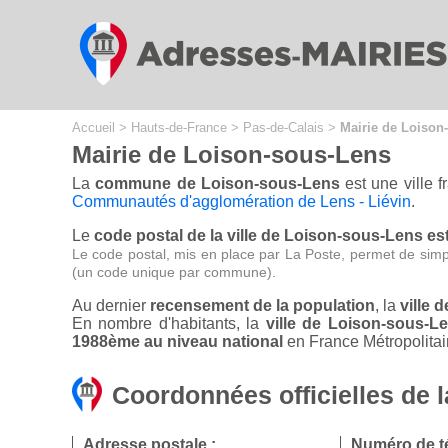
Cookies management panel
Accueil
>
Hauts-de-France
>
Pas-de-Calais
>
Mairie de Loison
Mairie de Loison-sous-Lens
La
commune de Loison-sous-Lens
est une ville 
Communautés d'agglomération de Lens - Liévin
.
Le
code postal de la ville de Loison-sous-Lens es
Le code postal, mis en place par La Poste, permet de simp
(un code unique par commune).
Au dernier
recensement de la population
, la
ville 
En nombre d'habitants, la
ville de Loison-sous-
1988ème au niveau national
en France Métropolitai
Coordonnées officielles de 
Adresse postale :
Numéro de t