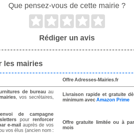
Que pensez-vous de cette mairie ?
Rédiger un avis
 les mairies
Offre Adresses-Mairies.fr
urnitures de bureau
au
Livraison rapide et gratuite 
mairies
, vos secrétaires,
minimum avec
Amazon Prime
envoi de campagne
letters
pour
renforcer
Offre gratuite limitée ou à par
ar e-mail
auprès de vos
mois
ou vos élus (ancien nom :