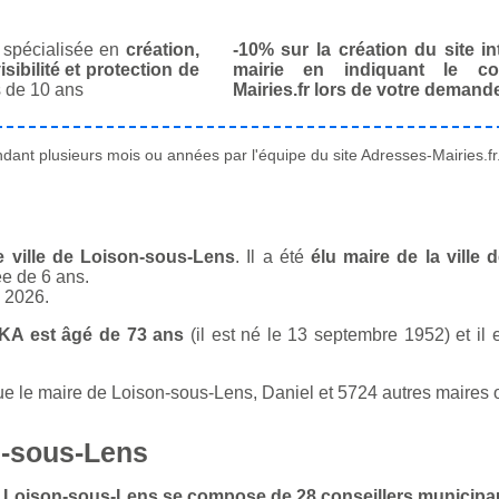
spécialisée en
création,
-10% sur la création du site in
isibilité et protection de
mairie en indiquant le co
 de 10 ans
Mairies.fr lors de votre demand
ant plusieurs mois ou années par l'équipe du site Adresses-Mairies.fr
 ville de Loison-sous-Lens
. Il a été
élu maire de la ville
ée de 6 ans.
n 2026.
KA est âgé de 73 ans
(il est né le 13 septembre 1952) et il 
 le maire de Loison-sous-Lens, Daniel et 5724 autres maires on
n-sous-Lens
 de Loison-sous-Lens se compose de 28 conseillers municip