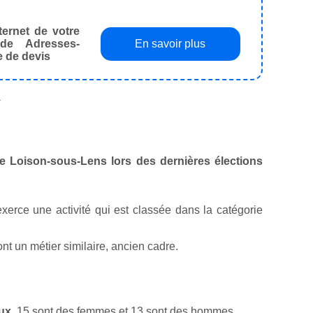
ternet de votre
de Adresses-
En savoir plus
e de devis
.
 de Loison-sous-Lens lors des dernières élections
exerce une activité qui est classée dans la catégorie
t un métier similaire, ancien cadre.
aux
. 15 sont des femmes et 13 sont des hommes.