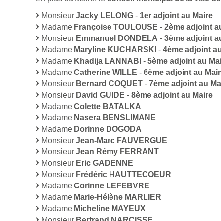
Monsieur
Jacky LELONG
-
1er adjoint au Maire
Madame
Françoise TOULOUSE
-
2ème adjoint a
Monsieur
Emmanuel DONDELA
-
3ème adjoint a
Madame
Maryline KUCHARSKI
-
4ème adjoint au
Madame
Khadija LANNABI
-
5ème adjoint au Ma
Madame
Catherine WILLE
-
6ème adjoint au Mai
Monsieur
Bernard COQUET
-
7ème adjoint au Ma
Monsieur
David GUIDE
-
8ème adjoint au Maire
Madame
Colette BATALKA
Madame
Nasera BENSLIMANE
Madame
Dorinne DOGODA
Monsieur
Jean-Marc FAUVERGUE
Monsieur
Jean Rémy FERRANT
Monsieur
Eric GADENNE
Monsieur
Frédéric HAUTTECOEUR
Madame
Corinne LEFEBVRE
Madame
Marie-Hélène MARLIER
Madame
Micheline MAYEUX
Monsieur
Bertrand NARCISSE