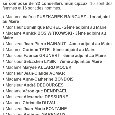
se compose de 32 conseillers municipaux
. 16 sont des
femmes et 16 sont des hommes.
Madame
Valérie PUSZKAREK RAINGUEZ
-
1er adjoint
au Maire
Monsieur
Dominique MOREL
-
2ème adjoint au Maire
Madame
Annick BOS WITKOWSKI
-
3ème adjoint au
Maire
Monsieur
Jean-Pierre HAINAUT
-
4ème adjoint au Maire
Madame
Corinne TATE
-
5ème adjoint au Maire
Monsieur
Fabrice GRUNERT
-
6ème adjoint au Maire
Monsieur
Sébastien LYSIK
-
7ème adjoint au Maire
Madame
Maryse ALLARD MOCEK
Monsieur
Jean-Claude AOMAR
Madame
Anne-Catherine BONDOIS
Monsieur
André DEDOURGES
Madame
Véronique DENDRAEL
Monsieur
Alexandre DESSURNE
Madame
Christelle DUVAL
Monsieur
Jean-Marie FONTAINE
Monsieur
Anthony GARENAUX