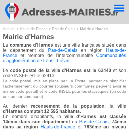
Cookies management panel
Accueil
>
Hauts-de-France
>
Pas-de-Calais
>
Mairie d'Harnes
Mairie d'Harnes
La
commune d'Harnes
est une ville française située dans
le département du
Pas-de-Calais
en région
Hauts-de-
France
et membre de l'intercommunalité
Communautés
d'agglomération de Lens - Liévin
.
Le
code postal de la ville d'Harnes est le 62440
et son
code INSEE est le 62413.
Le code postal, mis en place par La Poste, permet de simplifier
l'acheminement du courrier (plusieurs communes peuvent avoir le
même code postal) et le code INSEE pour les statistiques (un code
unique par commune).
Au dernier
recensement de la population
, la
ville
d'Harnes comptait 12 595 habitants
.
En nombre d'habitants, la
ville d'Harnes est classée
14ème dans son département
du
Pas-de-Calais
,
74ème
dans sa région
Hauts-de-France
et
763ème au niveau