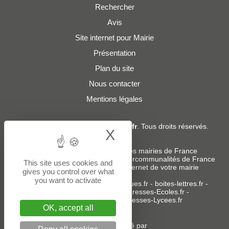
Rechercher
Avis
Site internet pour Mairie
Présentation
Plan du site
Nous contacter
Mentions légales
© 2019 - 2026
Adresses-Mairies.fr
. Tous droits réservés.
X
Hide cookie bann
Services :
-
Liste des adresses e-mails des mairies de France
-
Liste des adresses e-mails des intercommunalités de France
This site uses cookies and
-
Création ou refonte du site internet de votre mairie
gives you control over what
you want to activate
Sites partenaires
:
donneespubliques.fr
-
boites-lettres.fr
-
bureaux.boites-lettres.fr
-
Adresses-Ecoles.fr
-
Adresses-Colleges.fr
-
Adresses-Lycees.fr
OK, accept all
Un service édité par