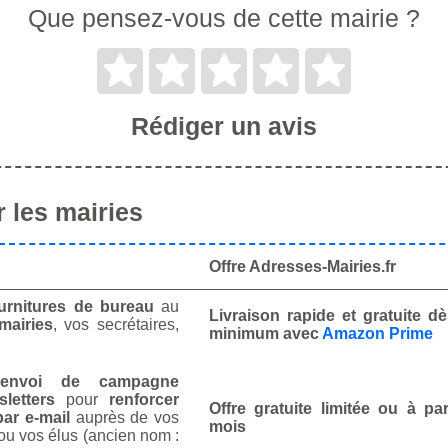
Que pensez-vous de cette mairie ?
Rédiger un avis
 les mairies
Offre Adresses-Mairies.fr
urnitures de bureau
au
Livraison rapide et gratuite 
mairies
, vos secrétaires,
minimum avec
Amazon Prime
envoi de campagne
letters
pour
renforcer
Offre gratuite limitée ou à par
ar e-mail
auprès de vos
mois
ou vos élus (ancien nom :