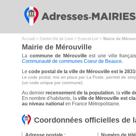
Cookies management panel
Accueil
>
Centre-Val de Loire
>
Eure-et-Loir
>
Mairie de Mérouvi
Mairie de Mérouville
La
commune de Mérouville
est une ville françai
Communauté de communes Coeur de Beauce
.
Le
code postal de la ville de Mérouville est le 2831
Le code postal, mis en place par La Poste, permet de simp
(un code unique par commune).
Au dernier
recensement de la population
, la
ville 
En nombre d'habitants, la
ville de Mérouville est 
au niveau national
en France Métropolitaine.
Coordonnées officielles de l
Adresse postale :
Numéro de tél