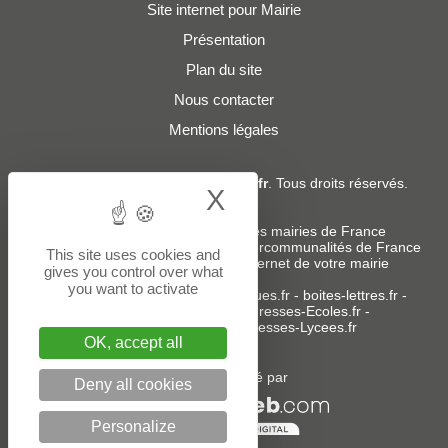
Site internet pour Mairie
Présentation
Plan du site
Nous contacter
Mentions légales
© 2019 - 2026
Adresses-Mairies.fr
. Tous droits réservés.
X
Hide cookie bann
Services :
-
Liste des adresses e-mails des mairies de France
-
Liste des adresses e-mails des intercommunalités de France
This site uses cookies and
-
Création ou refonte du site internet de votre mairie
gives you control over what
you want to activate
Sites partenaires
:
donneespubliques.fr
-
boites-lettres.fr
-
bureaux.boites-lettres.fr
-
Adresses-Ecoles.fr
-
Adresses-Colleges.fr
-
Adresses-Lycees.fr
OK, accept all
Un service édité par
Deny all cookies
Personalize