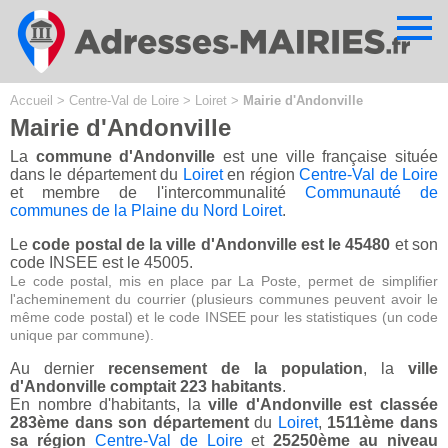
Cookies management panel
Accueil
>
Centre-Val de Loire
>
Loiret
>
Mairie d'Andonville
Mairie d'Andonville
La
commune d'Andonville
est une ville française située
dans le département du
Loiret
en région
Centre-Val de Loire
et membre de l'intercommunalité
Communauté de
communes de la Plaine du Nord Loiret
.
Le
code postal de la ville d'Andonville est le 45480
et son
code INSEE est le 45005.
Le code postal, mis en place par La Poste, permet de simplifier
l'acheminement du courrier (plusieurs communes peuvent avoir le
même code postal) et le code INSEE pour les statistiques (un code
unique par commune).
Au dernier
recensement de la population
, la
ville
d'Andonville comptait 223 habitants
.
En nombre d'habitants, la
ville d'Andonville est classée
283ème dans son département
du
Loiret
,
1511ème dans
sa région
Centre-Val de Loire
et
25250ème au niveau