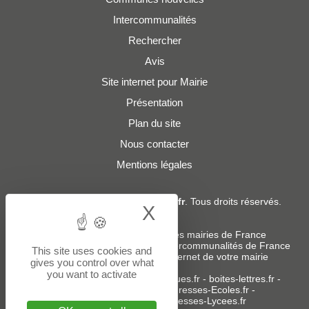
Intercommunalités
Rechercher
Avis
Site internet pour Mairie
Présentation
Plan du site
Nous contacter
Mentions légales
© 2019 - 2026
Adresses-Mairies.fr
. Tous droits réservés.
X
Hide cookie bann
Services :
-
Liste des adresses e-mails des mairies de France
-
Liste des adresses e-mails des intercommunalités de France
This site uses cookies and
-
Création ou refonte du site internet de votre mairie
gives you control over what
you want to activate
Sites partenaires
:
donneespubliques.fr
-
boites-lettres.fr
-
bureaux.boites-lettres.fr
-
Adresses-Ecoles.fr
-
Adresses-Colleges.fr
-
Adresses-Lycees.fr