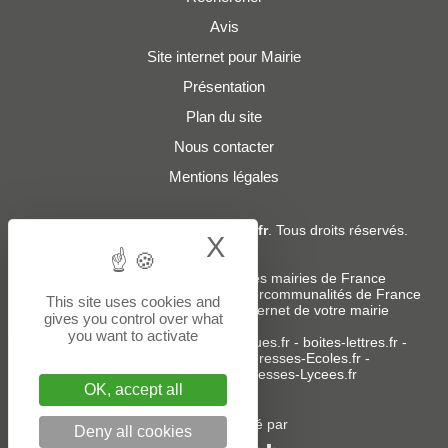
Avis
Site internet pour Mairie
Présentation
Plan du site
Nous contacter
Mentions légales
© 2019 - 2026
Adresses-Mairies.fr
. Tous droits réservés.
X
Hide cookie bann
Services :
-
Liste des adresses e-mails des mairies de France
-
Liste des adresses e-mails des intercommunalités de France
This site uses cookies and
-
Création ou refonte du site internet de votre mairie
gives you control over what
you want to activate
Sites partenaires
:
donneespubliques.fr
-
boites-lettres.fr
-
bureaux.boites-lettres.fr
-
Adresses-Ecoles.fr
-
Adresses-Colleges.fr
-
Adresses-Lycees.fr
OK, accept all
Un service édité par
Deny all cookies