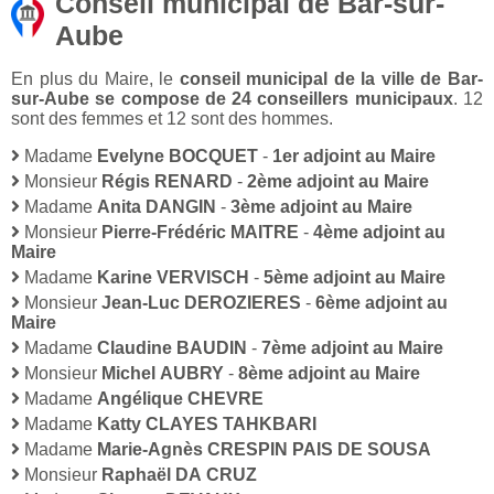
Conseil municipal de Bar-sur-
Aube
En plus du Maire, le
conseil municipal de la ville de Bar-
sur-Aube se compose de 24 conseillers municipaux
. 12
sont des femmes et 12 sont des hommes.
Madame
Evelyne BOCQUET
-
1er adjoint au Maire
Monsieur
Régis RENARD
-
2ème adjoint au Maire
Madame
Anita DANGIN
-
3ème adjoint au Maire
Monsieur
Pierre-Frédéric MAITRE
-
4ème adjoint au
Maire
Madame
Karine VERVISCH
-
5ème adjoint au Maire
Monsieur
Jean-Luc DEROZIERES
-
6ème adjoint au
Maire
Madame
Claudine BAUDIN
-
7ème adjoint au Maire
Monsieur
Michel AUBRY
-
8ème adjoint au Maire
Madame
Angélique CHEVRE
Madame
Katty CLAYES TAHKBARI
Madame
Marie-Agnès CRESPIN PAIS DE SOUSA
Monsieur
Raphaël DA CRUZ