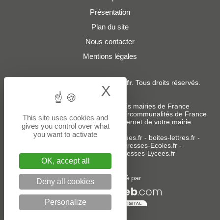
Présentation
Plan du site
Nous contacter
Mentions légales
© 2019 - 2026
Adresses-Mairies.fr
. Tous droits réservés.
X
Hide cookie bann
Services :
-
Liste des adresses e-mails des mairies de France
-
Liste des adresses e-mails des intercommunalités de France
This site uses cookies and
-
Création ou refonte du site internet de votre mairie
gives you control over what
you want to activate
Sites partenaires
:
donneespubliques.fr
-
boites-lettres.fr
-
bureaux.boites-lettres.fr
-
Adresses-Ecoles.fr
-
Adresses-Colleges.fr
-
Adresses-Lycees.fr
OK, accept all
Un service édité par
Deny all cookies
Personalize