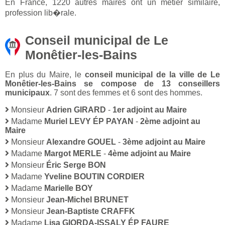
En France, 1220 autres maires ont un métier similaire,
profession lib�rale.
Conseil municipal de Le
Monêtier-les-Bains
En plus du Maire, le
conseil municipal de la ville de Le
Monêtier-les-Bains se compose de 13 conseillers
municipaux
. 7 sont des femmes et 6 sont des hommes.
Monsieur
Adrien GIRARD
-
1er adjoint au Maire
Madame
Muriel LEVY ÉP PAYAN
-
2ème adjoint au
Maire
Monsieur
Alexandre GOUEL
-
3ème adjoint au Maire
Madame
Margot MERLE
-
4ème adjoint au Maire
Monsieur
Éric Serge BON
Madame
Yveline BOUTIN CORDIER
Madame
Marielle BOY
Monsieur
Jean-Michel BRUNET
Monsieur
Jean-Baptiste CRAFFK
Madame
Lisa GIORDA-ISSALY ÉP FAURE