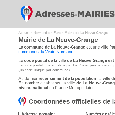
Cookies management panel
Accueil
>
Normandie
>
Eure
>
Mairie de La Neuve-Grange
Mairie de La Neuve-Grange
La
commune de La Neuve-Grange
est une ville fr
communes du Vexin Normand
.
Le
code postal de la ville de La Neuve-Grange est
Le code postal, mis en place par La Poste, permet de simp
(un code unique par commune).
Au dernier
recensement de la population
, la
ville 
En nombre d'habitants, la
ville de La Neuve-Gran
niveau national
en France Métropolitaine.
Coordonnées officielles de 
Adresse postale :
Numéro de tél