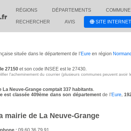
RÉGIONS
DÉPARTEMENTS
COMMUNE
RECHERCHER
AVIS
SITE INTERNET
ançaise située dans le département de l'
Eure
en région
Normand
 le 27150
et son code INSEE est le 27430.
lifier l'acheminement du courrier (plusieurs communes peuvent avoir l
de La Neuve-Grange comptait 337 habitants
.
ge est classée 409ème dans son département
de l'
Eure
,
19
la mairie de La Neuve-Grange
éphone :
09 60 36 79 91