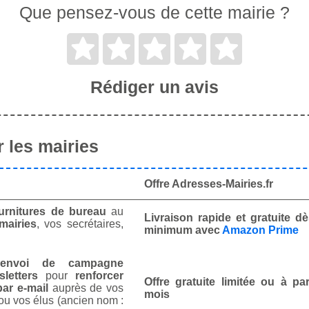
Que pensez-vous de cette mairie ?
Rédiger un avis
 les mairies
Offre Adresses-Mairies.fr
urnitures de bureau
au
Livraison rapide et gratuite 
mairies
, vos secrétaires,
minimum avec
Amazon Prime
envoi de campagne
letters
pour
renforcer
Offre gratuite limitée ou à par
ar e-mail
auprès de vos
mois
ou vos élus (ancien nom :