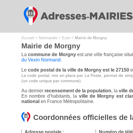
Cookies management panel
Accueil
>
Normandie
>
Eure
>
Mairie de Morgny
Mairie de Morgny
La
commune de Morgny
est une ville française sit
du Vexin Normand
.
Le
code postal de la ville de Morgny est le 27150
e
Le code postal, mis en place par La Poste, permet de simp
(un code unique par commune).
Au dernier
recensement de la population
, la
ville 
En nombre d'habitants, la
ville de Morgny est c
national
en France Métropolitaine.
Coordonnées officielles de 
Adresse postale :
Numéro de tél