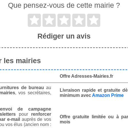
Que pensez-vous de cette mairie ?
Rédiger un avis
 les mairies
Offre Adresses-Mairies.fr
urnitures de bureau
au
Livraison rapide et gratuite 
mairies
, vos secrétaires,
minimum avec
Amazon Prime
envoi de campagne
letters
pour
renforcer
Offre gratuite limitée ou à par
ar e-mail
auprès de vos
mois
ou vos élus (ancien nom :