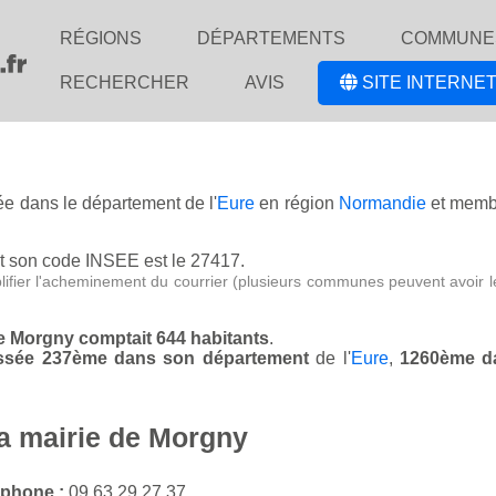
RÉGIONS
DÉPARTEMENTS
COMMUNE
RECHERCHER
AVIS
SITE INTERNET
uée dans le département de l'
Eure
en région
Normandie
et membr
t son code INSEE est le 27417.
lifier l'acheminement du courrier (plusieurs communes peuvent avoir l
de Morgny comptait 644 habitants
.
lassée 237ème dans son département
de l'
Eure
,
1260ème d
la mairie de Morgny
éphone :
09 63 29 27 37