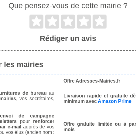
Que pensez-vous de cette mairie ?
Rédiger un avis
 les mairies
Offre Adresses-Mairies.fr
urnitures de bureau
au
Livraison rapide et gratuite 
mairies
, vos secrétaires,
minimum avec
Amazon Prime
envoi de campagne
letters
pour
renforcer
Offre gratuite limitée ou à par
ar e-mail
auprès de vos
mois
ou vos élus (ancien nom :