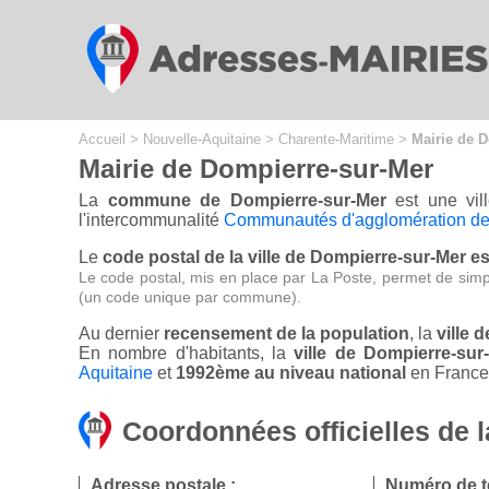
Cookies management panel
Accueil
>
Nouvelle-Aquitaine
>
Charente-Maritime
>
Mairie de 
Mairie de Dompierre-sur-Mer
La
commune de Dompierre-sur-Mer
est une vil
l'intercommunalité
Communautés d'agglomération de 
Le
code postal de la ville de Dompierre-sur-Mer es
Le code postal, mis en place par La Poste, permet de simp
(un code unique par commune).
Au dernier
recensement de la population
, la
ville 
En nombre d'habitants, la
ville de Dompierre-su
Aquitaine
et
1992ème au niveau national
en France 
Coordonnées officielles de 
Adresse postale :
Numéro de t