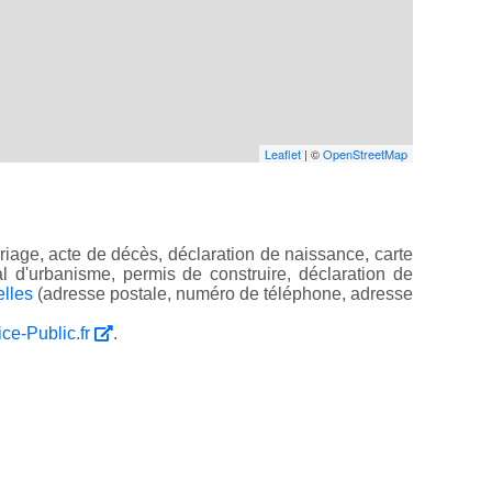
Leaflet
| ©
OpenStreetMap
iage, acte de décès, déclaration de naissance, carte
ocal d'urbanisme, permis de construire, déclaration de
elles
(adresse postale, numéro de téléphone, adresse
ice-Public.fr
.