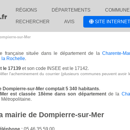
RÉGIONS
DÉPARTEMENTS
COMMUNE
RECHERCHER
AVIS
SITE INTERNET
Dompierre-sur-Mer
le française située dans le département de la
Charente-Mar
la Rochelle
.
t le 17139
et son code INSEE est le 17142.
lifier l'acheminement du courrier (plusieurs communes peuvent avoir l
de Dompierre-sur-Mer comptait 5 340 habitants
.
r-Mer est classée 18ème dans son département
de la
Cha
Métropolitaine.
la mairie de Dompierre-sur-Mer
éléphone :
05 46 35 59 00