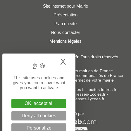
Site internet pour Mairie
Présentation
Plan du site
Nous contacter
Mentions légales
© 2019 - 2026
Adresses-Mairies.fr
. Tous droits réservés.
X
Hide cookie bann
Services :
-
Liste des adresses e-mails des mairies de France
-
Liste des adresses e-mails des intercommunalités de France
This site uses cookies and
-
Création ou refonte du site internet de votre mairie
gives you control over what
you want to activate
Sites partenaires
:
donneespubliques.fr
-
boites-lettres.fr
-
bureaux.boites-lettres.fr
-
Adresses-Ecoles.fr
-
Adresses-Colleges.fr
-
Adresses-Lycees.fr
OK, accept all
Un service édité par
Deny all cookies
Personalize