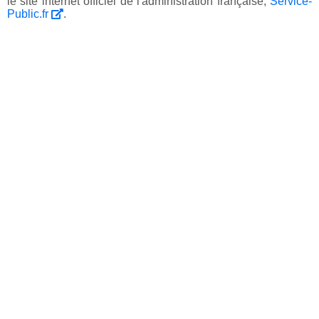
le site internet officiel de l'administration française,
Service-
Public.fr
.