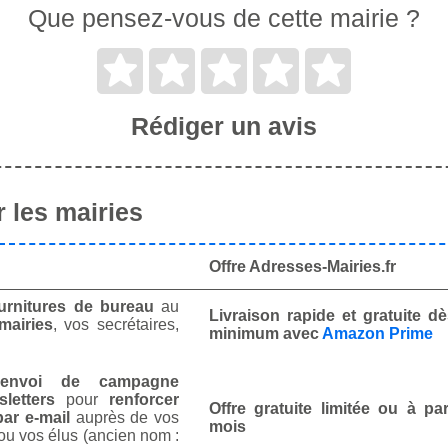
Que pensez-vous de cette mairie ?
Rédiger un avis
 les mairies
Offre Adresses-Mairies.fr
urnitures de bureau
au
Livraison rapide et gratuite 
mairies
, vos secrétaires,
minimum avec
Amazon Prime
envoi de campagne
letters
pour
renforcer
Offre gratuite limitée ou à par
ar e-mail
auprès de vos
mois
ou vos élus (ancien nom :