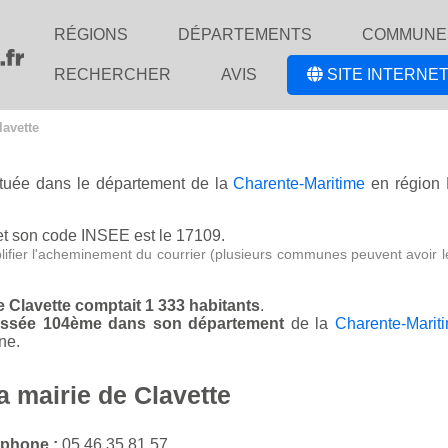
RÉGIONS
DÉPARTEMENTS
COMMUNE
RECHERCHER
AVIS
SITE INTERNET
lavette
située dans le département de la
Charente-Maritime
en région
t son code INSEE est le 17109.
lifier l'acheminement du courrier (plusieurs communes peuvent avoir l
de Clavette comptait 1 333 habitants
.
classée 104ème dans son département
de la
Charente-Marit
ne.
a mairie de Clavette
éphone :
05 46 35 81 57