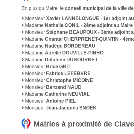
En plus du Maire, le
conseil municipal de la ville 
Monsieur
Xavier LANNELONGUE
-
1er adjoint a
Madame
Nathalie CONIL
-
2ème adjoint au Maire
Monsieur
Stéphane BEAUPOUX
-
3ème adjoint a
Madame
Chantal CHERPRENET-QUINTIN
-
4ème
Madame
Nadège BORDEREAU
Madame
Aurélie DOUVILLE-PINHO
Madame
Delphine DUBOURNET
Monsieur
Brice GRIT
Monsieur
Fabrice LEFEBVRE
Monsieur
Christophe MICOINE
Monsieur
Bertrand NAUD
Madame
Catherine NEUVIAL
Monsieur
Antoine PIEL
Monsieur
Jean-Jacques SNOËK
Mairies à proximité de Clave