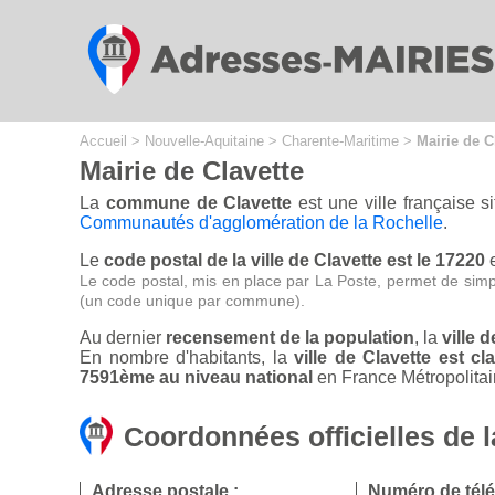
Cookies management panel
Accueil
>
Nouvelle-Aquitaine
>
Charente-Maritime
>
Mairie de C
Mairie de Clavette
La
commune de Clavette
est une ville française 
Communautés d'agglomération de la Rochelle
.
Le
code postal de la ville de Clavette est le 17220
e
Le code postal, mis en place par La Poste, permet de simp
(un code unique par commune).
Au dernier
recensement de la population
, la
ville 
En nombre d'habitants, la
ville de Clavette est 
7591ème au niveau national
en France Métropolitai
Coordonnées officielles de l
Adresse postale :
Numéro de tél