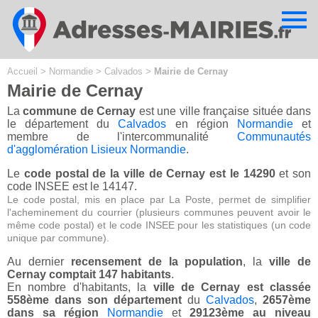
Cookies management panel
Accueil
>
Normandie
>
Calvados
>
Mairie de Cernay
Mairie de Cernay
La
commune de Cernay
est une ville française située dans
le département du
Calvados
en région
Normandie
et
membre de l'intercommunalité
Communautés
d'agglomération Lisieux Normandie
.
Le
code postal de la ville de Cernay est le 14290
et son
code INSEE est le 14147.
Le code postal, mis en place par La Poste, permet de simplifier
l'acheminement du courrier (plusieurs communes peuvent avoir le
même code postal) et le code INSEE pour les statistiques (un code
unique par commune).
Au dernier
recensement de la population
, la
ville de
Cernay comptait 147 habitants
.
En nombre d'habitants, la
ville de Cernay est classée
558ème dans son département
du
Calvados
,
2657ème
dans sa région
Normandie
et
29123ème au niveau