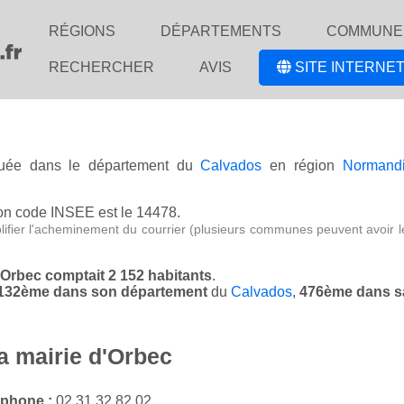
RÉGIONS
DÉPARTEMENTS
COMMUNE
RECHERCHER
AVIS
SITE INTERNET
ituée dans le département du
Calvados
en région
Normand
on code INSEE est le 14478.
lifier l'acheminement du courrier (plusieurs communes peuvent avoir l
d'Orbec comptait 2 152 habitants
.
e 132ème dans son département
du
Calvados
,
476ème dans s
a mairie d'Orbec
éphone :
02 31 32 82 02