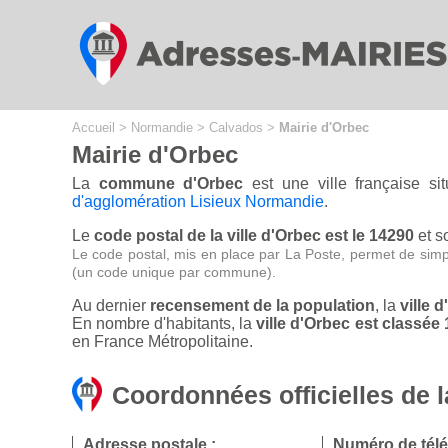
Cookies management panel
Accueil
>
Normandie
>
Calvados
>
Mairie d'Orbec
Mairie d'Orbec
La
commune d'Orbec
est une ville française s
d'agglomération Lisieux Normandie
.
Le
code postal de la ville d'Orbec est le 14290
et s
Le code postal, mis en place par La Poste, permet de simp
(un code unique par commune).
Au dernier
recensement de la population
, la
ville 
En nombre d'habitants, la
ville d'Orbec est classé
en France Métropolitaine.
Coordonnées officielles de l
Adresse postale :
Numéro de tél