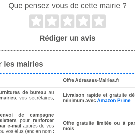
Que pensez-vous de cette mairie ?
Rédiger un avis
 les mairies
Offre Adresses-Mairies.fr
urnitures de bureau
au
Livraison rapide et gratuite 
mairies
, vos secrétaires,
minimum avec
Amazon Prime
envoi de campagne
letters
pour
renforcer
Offre gratuite limitée ou à par
ar e-mail
auprès de vos
mois
ou vos élus (ancien nom :