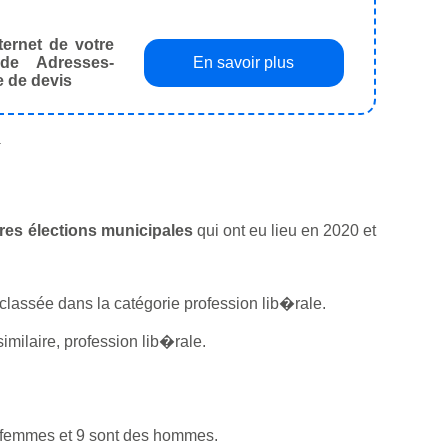
ternet de votre
de Adresses-
En savoir plus
e de devis
.
ières élections municipales
qui ont eu lieu en 2020 et
st classée dans la catégorie profession lib�rale.
milaire, profession lib�rale.
s femmes et 9 sont des hommes.