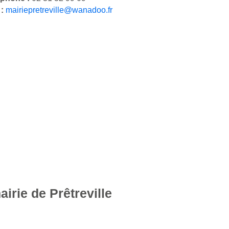
 :
mairiepretreville@wanadoo.fr
irie de Prêtreville