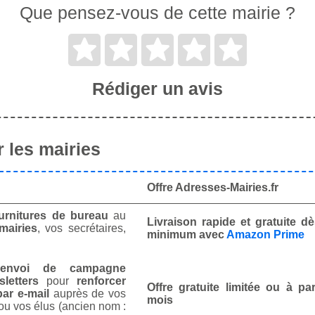
Que pensez-vous de cette mairie ?
Rédiger un avis
 les mairies
Offre Adresses-Mairies.fr
urnitures de bureau
au
Livraison rapide et gratuite 
mairies
, vos secrétaires,
minimum avec
Amazon Prime
envoi de campagne
letters
pour
renforcer
Offre gratuite limitée ou à par
ar e-mail
auprès de vos
mois
ou vos élus (ancien nom :