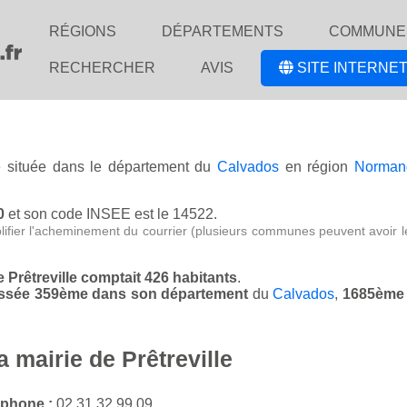
RÉGIONS
DÉPARTEMENTS
COMMUNE
RECHERCHER
AVIS
SITE INTERNET
se située dans le département du
Calvados
en région
Norman
0
et son code INSEE est le 14522.
lifier l'acheminement du courrier (plusieurs communes peuvent avoir l
de Prêtreville comptait 426 habitants
.
 classée 359ème dans son département
du
Calvados
,
1685ème 
a mairie de Prêtreville
éphone :
02 31 32 99 09