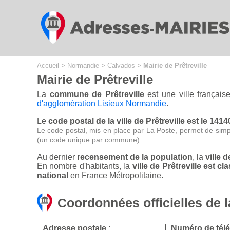
Cookies management panel
Accueil
>
Normandie
>
Calvados
>
Mairie de Prêtreville
Mairie de Prêtreville
La
commune de Prêtreville
est une ville françai
d'agglomération Lisieux Normandie
.
Le
code postal de la ville de Prêtreville est le 1414
Le code postal, mis en place par La Poste, permet de simp
(un code unique par commune).
Au dernier
recensement de la population
, la
ville 
En nombre d'habitants, la
ville de Prêtreville est
national
en France Métropolitaine.
Coordonnées officielles de l
Adresse postale :
Numéro de tél