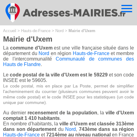
Cookies management panel
Accueil
>
Hauts-de-France
>
Nord
>
Mairie d'Uxem
Mairie d'Uxem
La
commune d'Uxem
est une ville française située dans le
département du
Nord
en région
Hauts-de-France
et membre
de l'intercommunalité
Communauté de communes des
Hauts de Flandre
.
Le
code postal de la ville d'Uxem est le 59229
et son code
INSEE est le 59605.
Le code postal, mis en place par La Poste, permet de simplifier
l'acheminement du courrier (plusieurs communes peuvent avoir le
même code postal) et le code INSEE pour les statistiques (un code
unique par commune).
Au dernier
recensement de la population
, la
ville d'Uxem
comptait 1 410 habitants
.
En nombre d'habitants, la
ville d'Uxem est classée 313ème
dans son département
du
Nord
,
743ème dans sa région
Hauts-de-France
et
7214ème au niveau national
en France