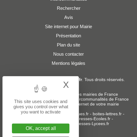
Rechercher
Avis
Site internet pour Mairie
Présentation
Plan du site
Nous contacter
Mentions légales
© 2019 - 2026
Adresses-Mairies.fr
. Tous droits réservés.
X
Hide cookie bann
Services :
-
Liste des adresses e-mails des mairies de France
-
Liste des adresses e-mails des intercommunalités de France
This site uses cookies and
-
Création ou refonte du site internet de votre mairie
gives you control over what
you want to activate
Sites partenaires
:
donneespubliques.fr
-
boites-lettres.fr
-
bureaux.boites-lettres.fr
-
Adresses-Ecoles.fr
-
Adresses-Colleges.fr
-
Adresses-Lycees.fr
OK, accept all