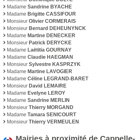
Madame
Sandrine BYACHE
Madame
Brigitte CASSIFOUR
Monsieur
Olivier CORMERAIS
Monsieur
Bernard DEHEUNYNCK
Madame
Martine DENECKER
Monsieur
Patrick DERYCKE
Madame
Laëtitia GOURNAY
Madame
Claudie HAEGMAN
Monsieur
Sylvestre KASPRZYK
Madame
Martine LAVOGIER
Madame
Céline LEGRAND-BARET
Monsieur
David LEMAIRE
Madame
Evelyne LEROY
Madame
Sandrine MERLIN
Monsieur
Thierry MORGAND
Madame
Tamara SENICOURT
Monsieur
Thierry VERMEULEN
Mairies à proximité de Cappelle-