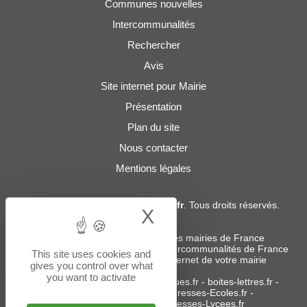
Communes nouvelles
Intercommunalités
Rechercher
Avis
Site internet pour Mairie
Présentation
Plan du site
Nous contacter
Mentions légales
© 2019 - 2026
Adresses-Mairies.fr
. Tous droits réservés.
X
Hide cookie bann
Services :
-
Liste des adresses e-mails des mairies de France
-
Liste des adresses e-mails des intercommunalités de France
This site uses cookies and
-
Création ou refonte du site internet de votre mairie
gives you control over what
you want to activate
Sites partenaires
:
donneespubliques.fr
-
boites-lettres.fr
-
bureaux.boites-lettres.fr
-
Adresses-Ecoles.fr
-
Adresses-Colleges.fr
-
Adresses-Lycees.fr