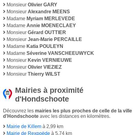
Monsieur
Olivier GARY
Monsieur
Alexandre MEENS
Madame
Myriam MERLEVEDE
Madame
Annie MOENECLAEY
Monsieur
Gérard OUTTIER
Monsieur
Jean-Marie PERCAILLE
Madame
Katia POULEYN
Madame
Séverine VANSCHEEUWYCK
Monsieur
Kevin VERNIEUWE
Monsieur
Olivier VIEZIEZ
Monsieur
Thierry WILST
Mairies à proximité
d'Hondschoote
Découvrez les
mairies les plus proches de celle de la ville
d'Hondschoote
avec les distances en kilomètres.
Mairie de Killem
à 2,99 km
Mairie de Rexpoëde
à 5,74 km