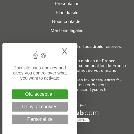
Présentation
Plan du site
Nous contacter
Mentions légales
© 2019 - 2026
Adresses-Mairies.fr
. Tous droits réservés.
X
Hide cookie bann
Services :
-
Liste des adresses e-mails des mairies de France
-
Liste des adresses e-mails des intercommunalités de France
This site uses cookies and
-
Création ou refonte du site internet de votre mairie
gives you control over what
you want to activate
Sites partenaires
:
donneespubliques.fr
-
boites-lettres.fr
-
bureaux.boites-lettres.fr
-
Adresses-Ecoles.fr
-
Adresses-Colleges.fr
-
Adresses-Lycees.fr
OK, accept all
Un service édité par
Deny all cookies
Personalize