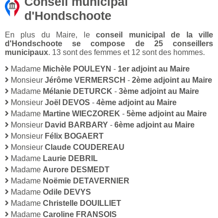
Conseil municipal
d'Hondschoote
En plus du Maire, le
conseil municipal de la ville
d'Hondschoote se compose de 25 conseillers
municipaux
. 13 sont des femmes et 12 sont des hommes.
Madame
Michèle POULEYN
-
1er adjoint au Maire
Monsieur
Jérôme VERMERSCH
-
2ème adjoint au Maire
Madame
Mélanie DETURCK
-
3ème adjoint au Maire
Monsieur
Joël DEVOS
-
4ème adjoint au Maire
Madame
Martine WIECZOREK
-
5ème adjoint au Maire
Monsieur
David BARBARY
-
6ème adjoint au Maire
Monsieur
Félix BOGAERT
Monsieur
Claude COUDEREAU
Madame
Laurie DEBRIL
Madame
Aurore DESMEDT
Madame
Noëmie DETAVERNIER
Madame
Odile DEVYS
Madame
Christelle DOUILLIET
Madame
Caroline FRANSOIS