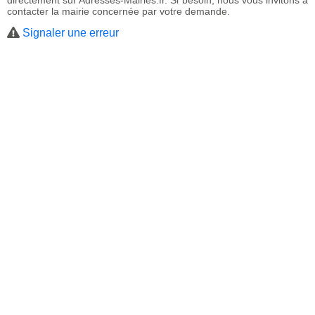
directement sur Adresses-Mairies.fr. Si besoin, nous vous invitons à
contacter la mairie concernée par votre demande.
Signaler une erreur