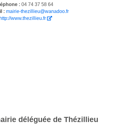
léphone :
04 74 37 58 64
l :
mairie-thezillieu@wanadoo.fr
http://www.thezillieu.fr
airie déléguée de Thézillieu