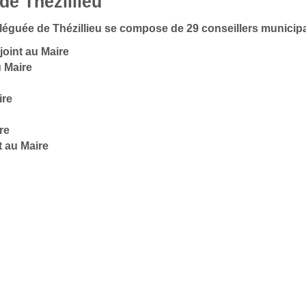
de Thézillieu
déléguée de Thézillieu se compose de 29 conseillers munici
joint au Maire
 Maire
ire
re
t au Maire