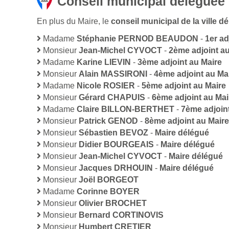
Conseil municipal déléguée 
En plus du Maire, le
conseil municipal de la ville 
Madame
Stéphanie PERNOD BEAUDON
-
1er ad
Monsieur
Jean-Michel CYVOCT
-
2ème adjoint au
Madame
Karine LIEVIN
-
3ème adjoint au Maire
Monsieur
Alain MASSIRONI
-
4ème adjoint au Ma
Madame
Nicole ROSIER
-
5ème adjoint au Maire
Monsieur
Gérard CHAPUIS
-
6ème adjoint au Mai
Madame
Claire BILLON-BERTHET
-
7ème adjoin
Monsieur
Patrick GENOD
-
8ème adjoint au Maire
Monsieur
Sébastien BEVOZ
-
Maire délégué
Monsieur
Didier BOURGEAIS
-
Maire délégué
Monsieur
Jean-Michel CYVOCT
-
Maire délégué
Monsieur
Jacques DRHOUIN
-
Maire délégué
Monsieur
Joël BORGEOT
Madame
Corinne BOYER
Monsieur
Olivier BROCHET
Monsieur
Bernard CORTINOVIS
Monsieur
Humbert CRETIER