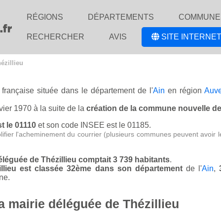
RÉGIONS
DÉPARTEMENTS
COMMUNE
RECHERCHER
AVIS
SITE INTERNET
ézillieu
 française située dans le département de l'
Ain
en région
Auve
vier 1970 à la suite de la
création de la commune nouvelle de 
st le 01110
et son code INSEE est le 01185.
lifier l'acheminement du courrier (plusieurs communes peuvent avoir l
déléguée de Thézillieu comptait 3 739 habitants
.
zillieu est classée 32ème dans son département
de l'
Ain
,
ne.
a mairie déléguée de Thézillieu