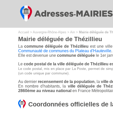
Cookies management panel
Accueil
>
Auvergne-Rhône-Alpes
>
Ain
>
Mairie déléguée de Th
Mairie déléguée de Thézillieu
La
commune déléguée de Thézillieu
est une ville
Communauté de communes du Plateau d'Hauteville
.
Elle est devenue une
commune déléguée
le 1er jan
Le
code postal de la ville déléguée de Thézillieu e
Le code postal, mis en place par La Poste, permet de simp
(un code unique par commune).
Au dernier
recensement de la population
, la
ville 
En nombre d'habitants, la
ville déléguée de Thé
2860ème au niveau national
en France Métropolitai
Coordonnées officielles de l