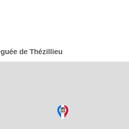
éguée de Thézillieu