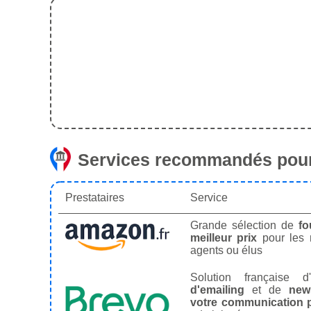
Services recommandés pour
Prestataires
Service
Grande sélection de
fo
meilleur prix
pour les
agents ou élus
Solution française d'
d'emailing
et de
news
votre communication p