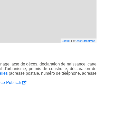
Leaflet
| ©
OpenStreetMap
iage, acte de décès, déclaration de naissance, carte
ocal d'urbanisme, permis de construire, déclaration de
elles
(adresse postale, numéro de téléphone, adresse
ice-Public.fr
.