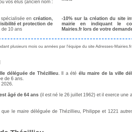
ou vos élus (ancien nom :
spécialisée en
création,
-10% sur la création du site in
isibilité et protection de
mairie en indiquant le co
 de 10 ans
Mairies.fr lors de votre demand
ant plusieurs mois ou années par l'équipe du site Adresses-Mairies.fr
u
lle déléguée de Thézillieu
. Il a été
élu maire de la ville d
ée de 6 ans.
n 2026.
 est âgé de 64 ans
(il est né le 26 juillet 1962) et il exerce une
ue le maire déléguée de Thézillieu, Philippe et 1221 autres 