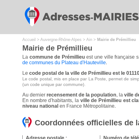
Cookies management panel
Accueil
>
Auvergne-Rhône-Alpes
>
Ain
>
Mairie de Prémillieu
Mairie de Prémillieu
La
commune de Prémillieu
est une ville française 
de communes du Plateau d'Hauteville
.
Le
code postal de la ville de Prémillieu est le 0111
Le code postal, mis en place par La Poste, permet de simp
(un code unique par commune).
Au dernier
recensement de la population
, la
ville 
En nombre d'habitants, la
ville de Prémillieu est 
niveau national
en France Métropolitaine.
Coordonnées officielles de l
Adresse postale :
Numéro de tél