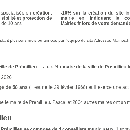
spécialisée en
création,
-10% sur la création du site in
isibilité et protection de
mairie en indiquant le co
 de 10 ans
Mairies.fr lors de votre demand
ant plusieurs mois ou années par l'équipe du site Adresses-Mairies.fr
lle de Prémillieu
. Il a été
élu maire de la ville de Prémillieu
n 2026.
gé de 58 ans
(il est né le 29 février 1968) et il exerce une act
le maire de Prémillieu, Pascal et 2834 autres maires ont un mét
lieu
de Prémillieu se compose de 4 conseillers municipaux
. 1 son