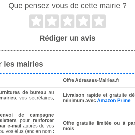
Que pensez-vous de cette mairie ?
Rédiger un avis
 les mairies
Offre Adresses-Mairies.fr
urnitures de bureau
au
Livraison rapide et gratuite 
mairies
, vos secrétaires,
minimum avec
Amazon Prime
envoi de campagne
letters
pour
renforcer
Offre gratuite limitée ou à par
ar e-mail
auprès de vos
mois
ou vos élus (ancien nom :