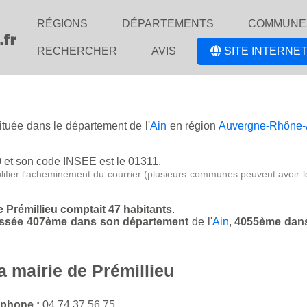
RÉGIONS
DÉPARTEMENTS
COMMUNE
RECHERCHER
AVIS
SITE INTERNET
située dans le département de l'
Ain
en région
Auvergne-Rhône-
0
et son code INSEE est le 01311.
lifier l'acheminement du courrier (plusieurs communes peuvent avoir l
de Prémillieu comptait 47 habitants
.
classée 407ème dans son département
de l'
Ain
,
4055ème dans
a mairie de Prémillieu
éphone :
04 74 37 56 75