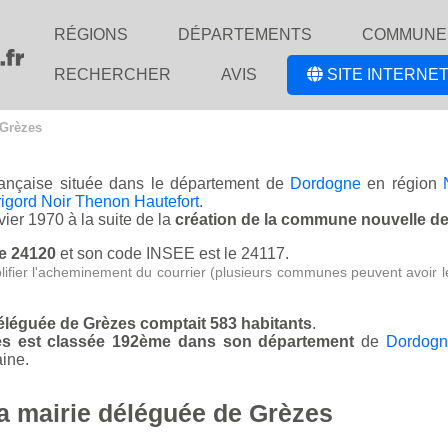
RÉGIONS
DÉPARTEMENTS
COMMUNE
RECHERCHER
AVIS
SITE INTERNET
 Grèzes
française située dans le département de
Dordogne
en région
gord Noir Thenon Hautefort
.
vier 1970 à la suite de la
création de la commune nouvelle d
le 24120
et son code INSEE est le 24117.
lifier l'acheminement du courrier (plusieurs communes peuvent avoir l
déléguée de Grèzes comptait 583 habitants
.
zes est classée 192ème dans son département
de
Dordogn
ine.
la mairie déléguée de Grèzes