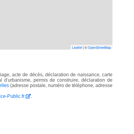
Leaflet
| ©
OpenStreetMap
age, acte de décès, déclaration de naissance, carte
ocal d'urbanisme, permis de construire, déclaration de
elles
(adresse postale, numéro de téléphone, adresse
ice-Public.fr
.