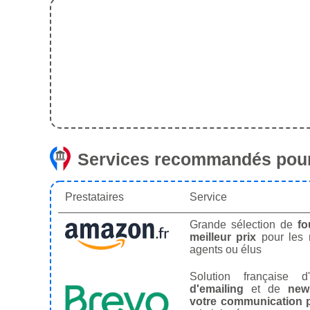
Services recommandés pour
Prestataires
Service
Grande sélection de
fo
meilleur prix
pour les
agents ou élus
Solution française d'
d'emailing
et de
news
votre communication p