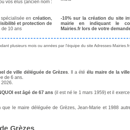
ou vos élus (ancien nom :
spécialisée en
création,
-10% sur la création du site in
isibilité et protection de
mairie en indiquant le co
 de 10 ans
Mairies.fr lors de votre demand
ant plusieurs mois ou années par l'équipe du site Adresses-Mairies.fr
el de ville déléguée de Grèzes
. Il a été
élu maire de la vil
ée de 6 ans.
n 2026.
NQUOI est âgé de 67 ans
(il est né le 1 mars 1959) et il exerc
ue le maire déléguée de Grèzes, Jean-Marie et 1988 autres 
 de Grèzes