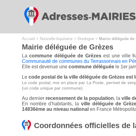
Cookies management panel
Accueil
>
Nouvelle-Aquitaine
>
Dordogne
>
Mairie déléguée de
Mairie déléguée de Grèzes
La
commune déléguée de Grèzes
est une ville 
Communauté de communes du Terrassonnais en Péri
Elle est devenue une
commune déléguée
le 1er jan
Le
code postal de la ville déléguée de Grèzes est 
Le code postal, mis en place par La Poste, permet de simp
(un code unique par commune).
Au dernier
recensement de la population
, la
ville 
En nombre d'habitants, la
ville déléguée de Grè
14836ème au niveau national
en France Métropolita
Coordonnées officielles de 