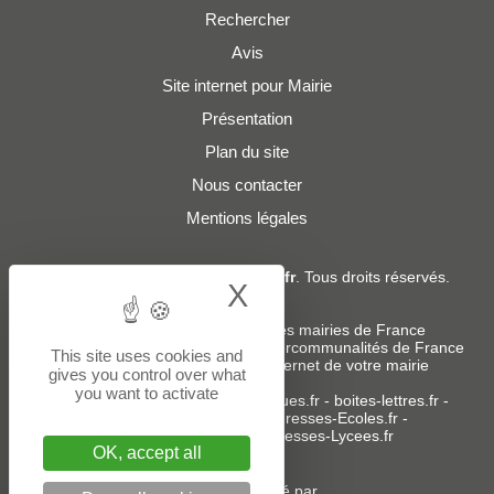
Rechercher
Avis
Site internet pour Mairie
Présentation
Plan du site
Nous contacter
Mentions légales
© 2019 - 2026
Adresses-Mairies.fr
. Tous droits réservés.
X
Hide cookie bann
Services :
-
Liste des adresses e-mails des mairies de France
-
Liste des adresses e-mails des intercommunalités de France
This site uses cookies and
-
Création ou refonte du site internet de votre mairie
gives you control over what
you want to activate
Sites partenaires
:
donneespubliques.fr
-
boites-lettres.fr
-
bureaux.boites-lettres.fr
-
Adresses-Ecoles.fr
-
Adresses-Colleges.fr
-
Adresses-Lycees.fr
OK, accept all
Un service édité par