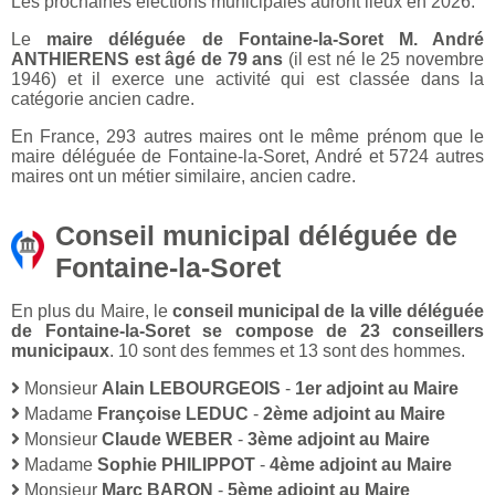
Les prochaines élections municipales auront lieux en 2026.
Le
maire déléguée de Fontaine-la-Soret M. André
ANTHIERENS est âgé de 79 ans
(il est né le 25 novembre
1946) et il exerce une activité qui est classée dans la
catégorie ancien cadre.
En France, 293 autres maires ont le même prénom que le
maire déléguée de Fontaine-la-Soret, André et 5724 autres
maires ont un métier similaire, ancien cadre.
Conseil municipal déléguée de
Fontaine-la-Soret
En plus du Maire, le
conseil municipal de la ville déléguée
de Fontaine-la-Soret se compose de 23 conseillers
municipaux
. 10 sont des femmes et 13 sont des hommes.
Monsieur
Alain LEBOURGEOIS
-
1er adjoint au Maire
Madame
Françoise LEDUC
-
2ème adjoint au Maire
Monsieur
Claude WEBER
-
3ème adjoint au Maire
Madame
Sophie PHILIPPOT
-
4ème adjoint au Maire
Monsieur
Marc BARON
-
5ème adjoint au Maire