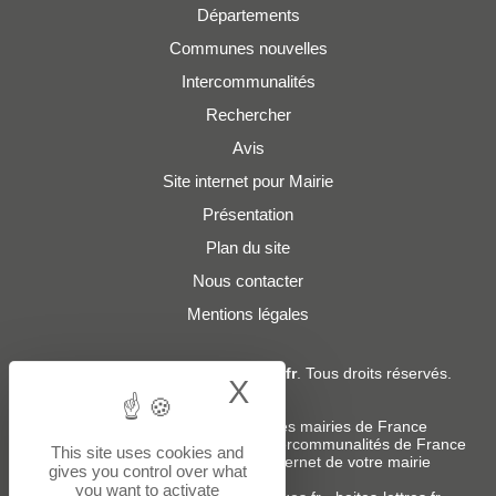
Départements
Communes nouvelles
Intercommunalités
Rechercher
Avis
Site internet pour Mairie
Présentation
Plan du site
Nous contacter
Mentions légales
© 2019 - 2026
Adresses-Mairies.fr
. Tous droits réservés.
X
Hide cookie bann
Services :
-
Liste des adresses e-mails des mairies de France
-
Liste des adresses e-mails des intercommunalités de France
This site uses cookies and
-
Création ou refonte du site internet de votre mairie
gives you control over what
you want to activate