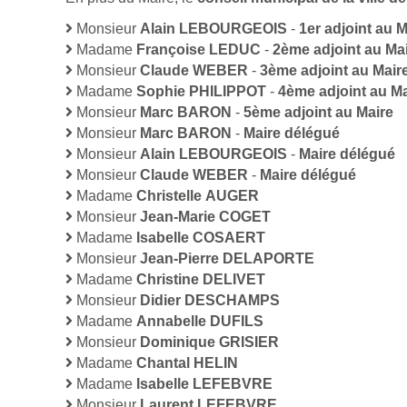
Monsieur
Alain LEBOURGEOIS
-
1er adjoint au M
Madame
Françoise LEDUC
-
2ème adjoint au Ma
Monsieur
Claude WEBER
-
3ème adjoint au Mair
Madame
Sophie PHILIPPOT
-
4ème adjoint au Ma
Monsieur
Marc BARON
-
5ème adjoint au Maire
Monsieur
Marc BARON
-
Maire délégué
Monsieur
Alain LEBOURGEOIS
-
Maire délégué
Monsieur
Claude WEBER
-
Maire délégué
Madame
Christelle AUGER
Monsieur
Jean-Marie COGET
Madame
Isabelle COSAERT
Monsieur
Jean-Pierre DELAPORTE
Madame
Christine DELIVET
Monsieur
Didier DESCHAMPS
Madame
Annabelle DUFILS
Monsieur
Dominique GRISIER
Madame
Chantal HELIN
Madame
Isabelle LEFEBVRE
Monsieur
Laurent LEFEBVRE