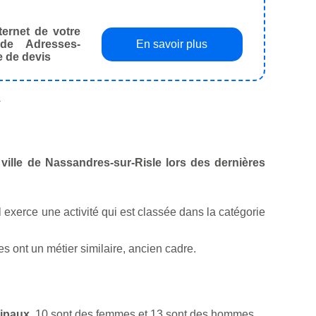
ternet de votre
de Adresses-
En savoir plus
e de devis
.
 ville de Nassandres-sur-Risle lors des dernières
l exerce une activité qui est classée dans la catégorie
 ont un métier similaire, ancien cadre.
cipaux
. 10 sont des femmes et 13 sont des hommes.