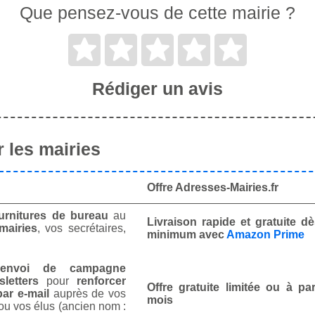
Que pensez-vous de cette mairie ?
Rédiger un avis
 les mairies
Offre Adresses-Mairies.fr
urnitures de bureau
au
Livraison rapide et gratuite 
mairies
, vos secrétaires,
minimum avec
Amazon Prime
envoi de campagne
letters
pour
renforcer
Offre gratuite limitée ou à par
ar e-mail
auprès de vos
mois
ou vos élus (ancien nom :