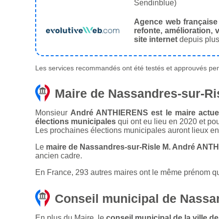
Sendinblue)
Agence web française
refonte, amélioration, v
site internet
depuis plus
Les services recommandés ont été testés et approuvés pend
Maire de Nassandres-sur-Ri
Monsieur
André ANTHIERENS est le maire actuel 
élections municipales
qui ont eu lieu en 2020 et po
Les prochaines élections municipales auront lieux e
Le
maire de Nassandres-sur-Risle M. André ANT
ancien cadre.
En France, 293 autres maires ont le même prénom que
Conseil municipal de Nassa
En plus du Maire, le
conseil municipal de la ville