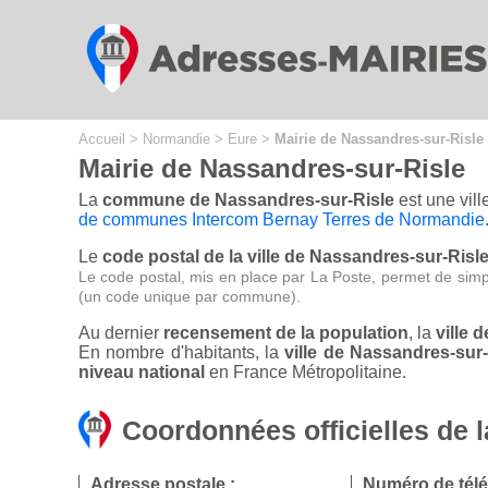
Cookies management panel
Accueil
>
Normandie
>
Eure
>
Mairie de Nassandres-sur-Risle
Mairie de Nassandres-sur-Risle
La
commune de Nassandres-sur-Risle
est une vill
de communes Intercom Bernay Terres de Normandie
Le
code postal de la ville de Nassandres-sur-Risle
Le code postal, mis en place par La Poste, permet de simp
(un code unique par commune).
Au dernier
recensement de la population
, la
ville 
En nombre d'habitants, la
ville de Nassandres-sur
niveau national
en France Métropolitaine.
Coordonnées officielles de 
Adresse postale :
Numéro de tél