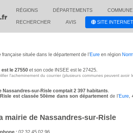
RÉGIONS
DÉPARTEMENTS
COMMUNE
RECHERCHER
AVIS
SITE INTERNET
e française située dans le département de l'
Eure
en région
Norm
.
 est le 27550
et son code INSEE est le 27425.
lifier l'acheminement du courrier (plusieurs communes peuvent avoir l
de Nassandres-sur-Risle comptait 2 397 habitants
.
-Risle est classée 50ème dans son département
de l'
Eure
,
la mairie de Nassandres-sur-Risle
éphone :
02 32 45 02 96