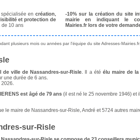
spécialisée en
création,
-10% sur la création du site in
isibilité et protection de
mairie en indiquant le co
 de 10 ans
Mairies.fr lors de votre demand
ant plusieurs mois ou années par l'équipe du site Adresses-Mairies.fr
sle
de ville de Nassandres-sur-Risle
. Il a été
élu maire de la
ur une durée de 6 ans.
n 2026.
HIERENS est âgé de 79 ans
(il est né le 25 novembre 1946) et i
 le maire de Nassandres-sur-Risle, André et 5724 autres maires
ndres-sur-Risle
 de Nassandres-sur-Risle se compose de 23 conseillers muni