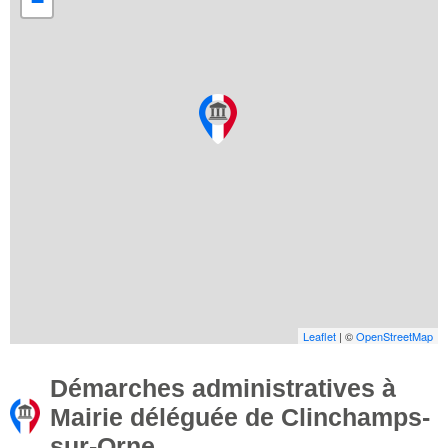
−
Leaflet
| ©
OpenStreetMap
Démarches administratives à
Mairie déléguée de Clinchamps-
sur-Orne