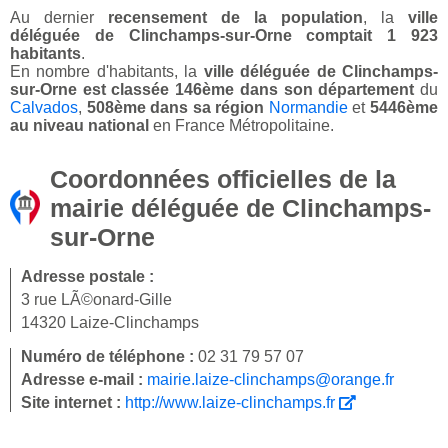
Au dernier
recensement de la population
, la
ville
déléguée de Clinchamps-sur-Orne comptait 1 923
habitants
.
En nombre d'habitants, la
ville déléguée de Clinchamps-
sur-Orne est classée 146ème dans son département
du
Calvados
,
508ème dans sa région
Normandie
et
5446ème
au niveau national
en France Métropolitaine.
Coordonnées officielles de la
mairie déléguée de Clinchamps-
sur-Orne
Adresse postale :
3 rue LÃ©onard-Gille
14320 Laize-Clinchamps
Numéro de téléphone :
02 31 79 57 07
Adresse e-mail :
mairie.laize-clinchamps@orange.fr
Site internet :
http://www.laize-clinchamps.fr