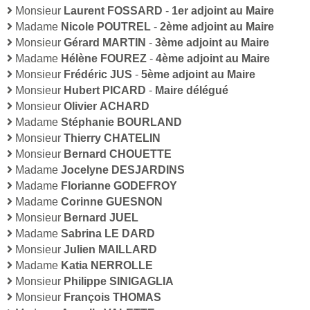
Monsieur
Laurent FOSSARD
-
1er adjoint au Maire
Madame
Nicole POUTREL
-
2ème adjoint au Maire
Monsieur
Gérard MARTIN
-
3ème adjoint au Maire
Madame
Hélène FOUREZ
-
4ème adjoint au Maire
Monsieur
Frédéric JUS
-
5ème adjoint au Maire
Monsieur
Hubert PICARD
-
Maire délégué
Monsieur
Olivier ACHARD
Madame
Stéphanie BOURLAND
Monsieur
Thierry CHATELIN
Monsieur
Bernard CHOUETTE
Madame
Jocelyne DESJARDINS
Madame
Florianne GODEFROY
Madame
Corinne GUESNON
Monsieur
Bernard JUEL
Madame
Sabrina LE DARD
Monsieur
Julien MAILLARD
Madame
Katia NERROLLE
Monsieur
Philippe SINIGAGLIA
Monsieur
François THOMAS