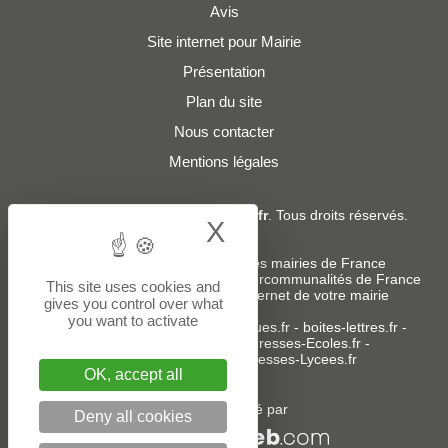
Avis
Site internet pour Mairie
Présentation
Plan du site
Nous contacter
Mentions légales
© 2019 - 2026
Adresses-Mairies.fr
. Tous droits réservés.
X
Hide cookie bann
Services :
-
Liste des adresses e-mails des mairies de France
-
Liste des adresses e-mails des intercommunalités de France
This site uses cookies and
-
Création ou refonte du site internet de votre mairie
gives you control over what
you want to activate
Sites partenaires
:
donneespubliques.fr
-
boites-lettres.fr
-
bureaux.boites-lettres.fr
-
Adresses-Ecoles.fr
-
Adresses-Colleges.fr
-
Adresses-Lycees.fr
OK, accept all
Un service édité par
Deny all cookies