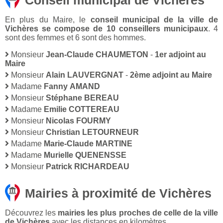
Conseil municipal de Vichères
En plus du Maire, le
conseil municipal de la ville de
Vichères se compose de 10 conseillers municipaux
. 4
sont des femmes et 6 sont des hommes.
Monsieur
Jean-Claude CHAUMETON
-
1er adjoint au
Maire
Monsieur
Alain LAUVERGNAT
-
2ème adjoint au Maire
Madame
Fanny AMAND
Monsieur
Stéphane BEREAU
Madame
Emilie COTTEREAU
Monsieur
Nicolas FOURMY
Monsieur
Christian LETOURNEUR
Madame
Marie-Claude MARTINE
Madame
Murielle QUENENSSE
Monsieur
Patrick RICHARDEAU
Mairies à proximité de Vichères
Découvrez les
mairies les plus proches de celle de la ville
de Vichères
avec les distances en kilomètres.