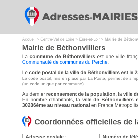
Cookies management panel
Accueil
>
Centre-Val de Loire
>
Eure-et-Loir
>
Mairie de Béthonv
Mairie de Béthonvilliers
La
commune de Béthonvilliers
est une ville fran
Communauté de communes du Perche
.
Le
code postal de la ville de Béthonvilliers est le 
Le code postal, mis en place par La Poste, permet de simp
(un code unique par commune).
Au dernier
recensement de la population
, la
ville 
En nombre d'habitants, la
ville de Béthonvillier
30206ème au niveau national
en France Métropolita
Coordonnées officielles de l
Adresse postale :
Numéro de tél