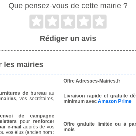
Que pensez-vous de cette mairie ?
Rédiger un avis
 les mairies
Offre Adresses-Mairies.fr
urnitures de bureau
au
Livraison rapide et gratuite 
mairies
, vos secrétaires,
minimum avec
Amazon Prime
envoi de campagne
letters
pour
renforcer
Offre gratuite limitée ou à par
ar e-mail
auprès de vos
mois
ou vos élus (ancien nom :