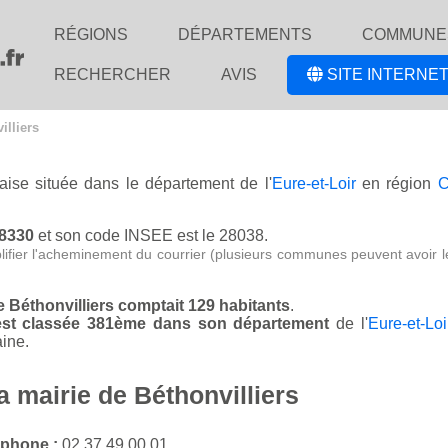
RÉGIONS
DÉPARTEMENTS
COMMUNE
RECHERCHER
AVIS
SITE INTERNET
illiers
çaise située dans le département de l'
Eure-et-Loir
en région
C
28330
et son code INSEE est le 28038.
lifier l'acheminement du courrier (plusieurs communes peuvent avoir l
de Béthonvilliers comptait 129 habitants
.
s est classée 381ème dans son département
de l'
Eure-et-Loi
ine.
a mairie de Béthonvilliers
éphone :
02 37 49 00 01