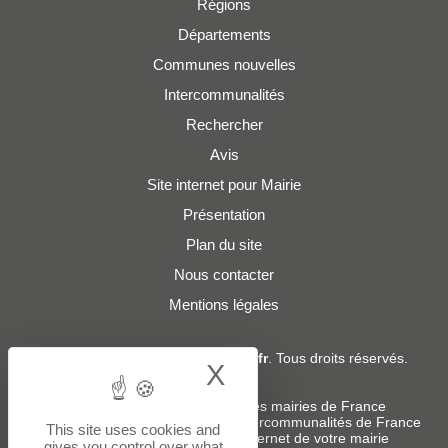
Régions
Départements
Communes nouvelles
Intercommunalités
Rechercher
Avis
Site internet pour Mairie
Présentation
Plan du site
Nous contacter
Mentions légales
© 2019 - 2026
Adresses-Mairies.fr
. Tous droits réservés.
X
Hide cookie bann
Services :
-
Liste des adresses e-mails des mairies de France
-
Liste des adresses e-mails des intercommunalités de France
This site uses cookies and
-
Création ou refonte du site internet de votre mairie
gives you control over what