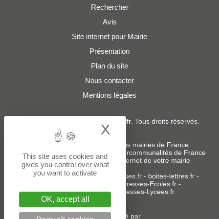
Rechercher
Avis
Site internet pour Mairie
Présentation
Plan du site
Nous contacter
Mentions légales
© 2019 - 2026
Adresses-Mairies.fr
. Tous droits réservés.
X
Hide cookie bann
Services :
-
Liste des adresses e-mails des mairies de France
-
Liste des adresses e-mails des intercommunalités de France
This site uses cookies and
-
Création ou refonte du site internet de votre mairie
gives you control over what
you want to activate
Sites partenaires
:
donneespubliques.fr
-
boites-lettres.fr
-
bureaux.boites-lettres.fr
-
Adresses-Ecoles.fr
-
Adresses-Colleges.fr
-
Adresses-Lycees.fr
OK, accept all
Un service édité par