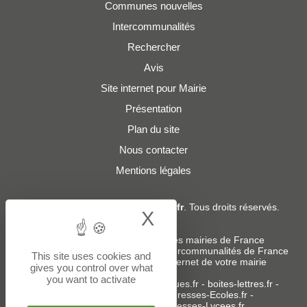
Communes nouvelles
Intercommunalités
Rechercher
Avis
Site internet pour Mairie
Présentation
Plan du site
Nous contacter
Mentions légales
© 2019 - 2026
Adresses-Mairies.fr
. Tous droits réservés.
X
Hide cookie bann
Services :
-
Liste des adresses e-mails des mairies de France
-
Liste des adresses e-mails des intercommunalités de France
This site uses cookies and
-
Création ou refonte du site internet de votre mairie
gives you control over what
you want to activate
Sites partenaires
:
donneespubliques.fr
-
boites-lettres.fr
-
bureaux.boites-lettres.fr
-
Adresses-Ecoles.fr
-
Adresses-Colleges.fr
-
Adresses-Lycees.fr