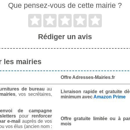
Que pensez-vous de cette mairie ?
Rédiger un avis
 les mairies
Offre Adresses-Mairies.fr
urnitures de bureau
au
Livraison rapide et gratuite 
mairies
, vos secrétaires,
minimum avec
Amazon Prime
envoi de campagne
letters
pour
renforcer
Offre gratuite limitée ou à par
ar e-mail
auprès de vos
mois
ou vos élus (ancien nom :