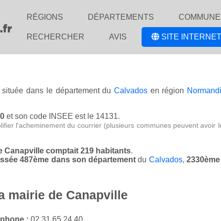
RÉGIONS
DÉPARTEMENTS
COMMUNE
RECHERCHER
AVIS
SITE INTERNET
e située dans le département du
Calvados
en région
Normand
00
et son code INSEE est le 14131.
lifier l'acheminement du courrier (plusieurs communes peuvent avoir l
de Canapville comptait 219 habitants
.
classée 487ème dans son département
du
Calvados
,
2330ème 
a mairie de Canapville
éphone :
02 31 65 24 40