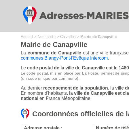
Cookies management panel
Accueil
>
Normandie
>
Calvados
>
Mairie de Canapville
Mairie de Canapville
La
commune de Canapville
est une ville français
communes Blangy-Pont-l'Evêque Intercom
.
Le
code postal de la ville de Canapville est le 148
Le code postal, mis en place par La Poste, permet de simp
(un code unique par commune).
Au dernier
recensement de la population
, la
ville 
En nombre d'habitants, la
ville de Canapville est 
national
en France Métropolitaine.
Coordonnées officielles de l
Adresse postale :
Numéro de tél